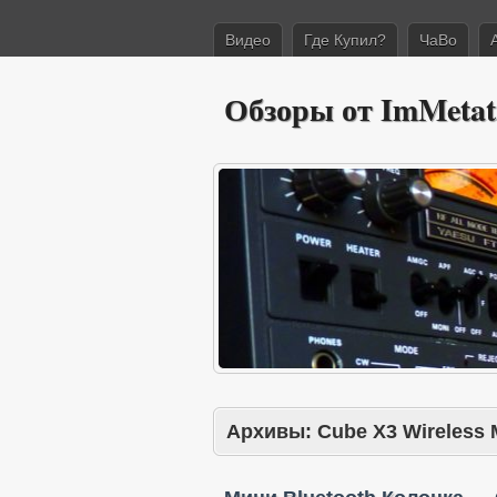
Видео
Где Купил?
ЧаВо
Обзоры от ImMetat
Архивы:
Cube X3 Wireless 