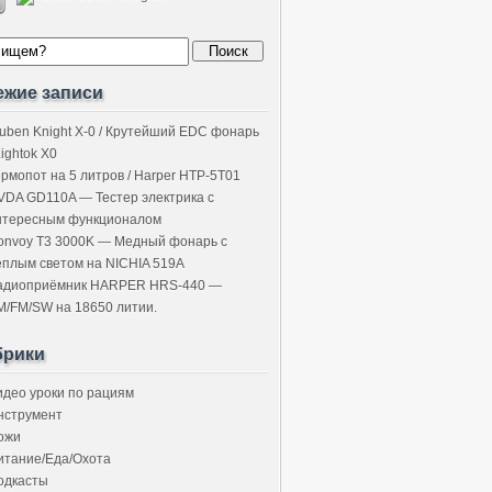
ежие записи
uben Knight X-0 / Крутейший EDC фонарь
Lightok X0
ермопот на 5 литров / Harper HTP-5T01
VDA GD110A — Тестер электрика с
нтересным функционалом
onvoy T3 3000K — Медный фонарь с
ёплым светом на NICHIA 519A
адиоприёмник HARPER HRS-440 —
M/FM/SW на 18650 литии.
брики
идео уроки по рациям
нструмент
ожи
итание/Еда/Охота
одкасты