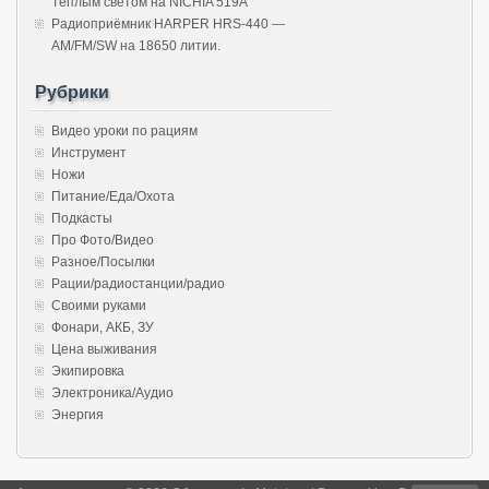
Тёплым светом на NICHIA 519A
Радиоприёмник HARPER HRS-440 —
AM/FM/SW на 18650 литии.
Рубрики
Видео уроки по рациям
Инструмент
Ножи
Питание/Еда/Охота
Подкасты
Про Фото/Видео
Разное/Посылки
Рации/радиостанции/радио
Своими руками
Фонари, АКБ, ЗУ
Цена выживания
Экипировка
Электроника/Аудио
Энергия