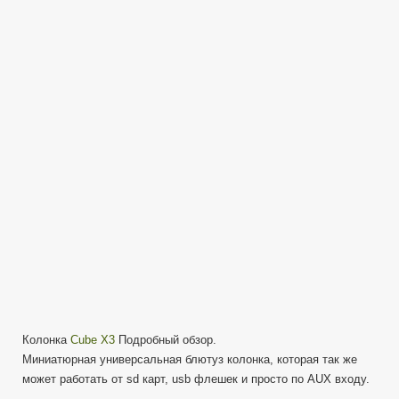
Bluetooth
Колонка
—
Cube
X3
—
универсальная
Колонка
Cube X3
Подробный обзор.
Миниатюрная универсальная блютуз колонка, которая так же
может работать от sd карт, usb флешек и просто по AUX входу.