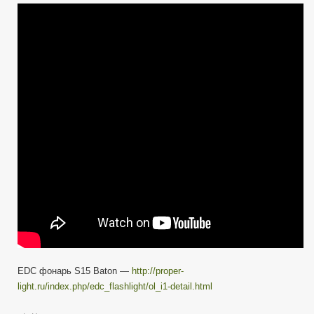
записи
Olight
S15
Baton
Обзор
первые
впечатления
EDC
фонаря.
От
Метатроныча
Review
Flashlight
EDC фонарь S15 Baton —
http://proper-
light.ru/index.php/edc_flashlight/ol_i1-detail.html