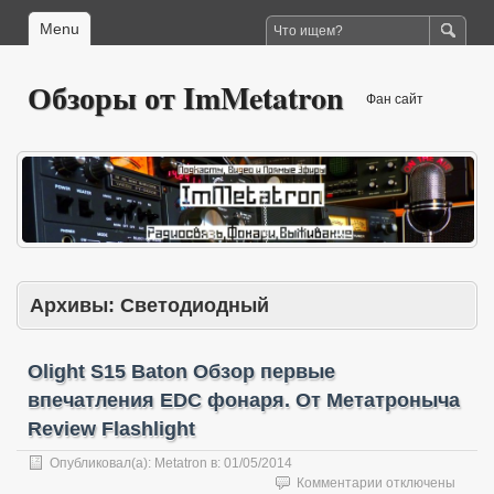
Menu
Обзоры от ImMetatron
Фан сайт
Архивы:
Cветодиодный
Olight S15 Baton Обзор первые
впечатления EDC фонаря. От Метатроныча
Review Flashlight
Опубликовал(а):
Metatron
в:
01/05/2014
к
Комментарии
отключены