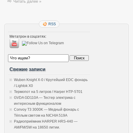
Читать далее »
RSS
Метатрон в соцсетях:
Свежие записи
Wuben Knight X-0 / Крутейший EDC фонарь
/ Lightok X0
Термопот на 5 литров / Harper HTP-5T01
GVDA GD110A — Тестер электрика с
интересным функционалом
Convoy T3 3000K — Медный фонарь с
Тёплым светом на NICHIA 519A
Радиоприёмник HARPER HRS-440 —
AM/FM/SW на 18650 литии.