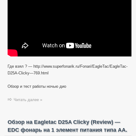
Test
ЕДЦ
фонарик
AA
на
XM-
L2
U2
Где взял ? — http://www.superfonarik.ru/Fonari/EagleTac/EagleTac-
D25A-Clicky—769.html
Обзор и тест работы ночью дио
Читать далее »
Обзор на Eagletac D25A Clicky (Review) —
EDC фонарь на 1 элемент питания типа АА.