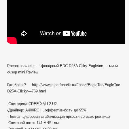
mini
Review
Распаковочкинг — фонарный EDC D25A Cliky Eagletac — мини
обзор mini Review
Где брал ? — http://www.superfonarik.ru/Fonari/EagleTac/EagleTac-
D25A-Clicky—769.html
-Светодиод CREE XM-L2 U2
-Драйвер: A400RC II, эффективность до 95%
-Полная цифровая стабилизация яркости во всех режимах
-Световой поток 141 ANSI лм