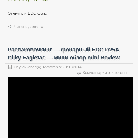
Отличный EDC фона
Читать далее »
Распаковочкинг — фонарный EDC D25A
Cliky Eagletac — мини обзор mini Review
Опубликовал(а):
Metatron
в:
28/01/2014
к
Комментарии
отключены
записи
Распаковочкинг
—
фонарный
EDC
D25A
Cliky
Eagletac
—
мини
обзор