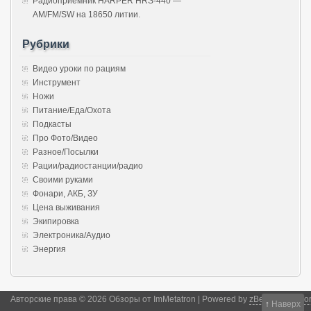
Радиоприёмник HARPER HRS-440 —
AM/FM/SW на 18650 литии.
Рубрики
Видео уроки по рациям
Инструмент
Ножи
Питание/Еда/Охота
Подкасты
Про Фото/Видео
Разное/Посылки
Рации/радиостанции/радио
Своими руками
Фонари, АКБ, ЗУ
Цена выживания
Экипировка
Электроника/Аудио
Энергия
Авторские права © 2026 Обзоры от ImMetatron | Powered by
zBench
and
Wor
↑
Наверх