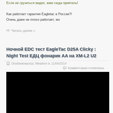
Если не грузиться видео, жми сюда приятель!
работает
гарантия
Eagletac
Как работает гарантия Eagletac в России?!
в
Очень даже не плохо работает, мо
России,
вернулся
Читать далее »
мой
D25A
Clicky
Ночной EDC тест EagleTac D25A Clicky :
Night Test ЕДЦ фонарик AA на XM-L2 U2
Опубликовал(а):
Metatron
в:
11/04/2014
к
Комментарии
отключены
записи
Ночной
EDC
тест
EagleTac
D25A
Clicky
:
Night