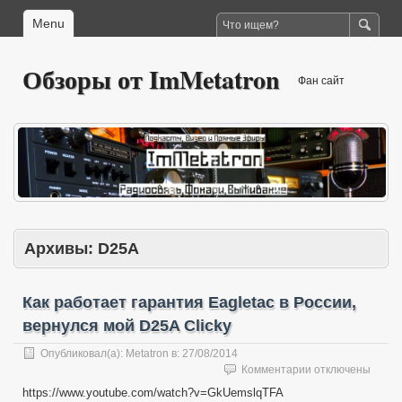
Menu
Обзоры от ImMetatron
Фан сайт
Архивы:
D25A
Как работает гарантия Eagletac в России,
вернулся мой D25A Clicky
Опубликовал(а):
Metatron
в:
27/08/2014
к
Комментарии
отключены
записи
https://www.youtube.com/watch?v=GkUemslqTFA
Как