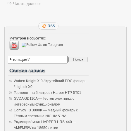
Читать далее »
RSS
Метатрон в соцсетях:
Свежие записи
Wuben Knight X-0 / Крутейший EDC фонарь
/ Lightok X0
Термопот на 5 литров / Harper HTP-5T01
GVDA GD110A — Тестер электрика с
интересным функционалом
Convoy T3 3000K — Медный фонарь с
Тёплым светом на NICHIA 519A
Радиоприёмник HARPER HRS-440 —
AM/FM/SW на 18650 литии.