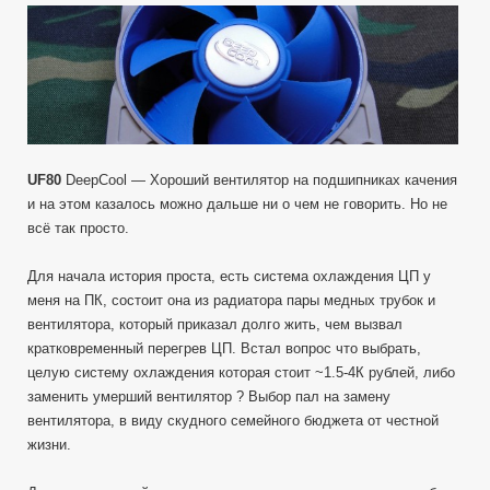
записи
UF80
DeepCool
—
Распаковка
вентилятора
80мм
на
подшипниках
UF80
DeepCool — Хороший вентилятор на подшипниках качения
качения.
и на этом казалось можно дальше ни о чем не говорить. Но не
Компьютерный
всё так просто.
Для начала история проста, есть система охлаждения ЦП у
меня на ПК, состоит она из радиатора пары медных трубок и
вентилятора, который приказал долго жить, чем вызвал
кратковременный перегрев ЦП. Встал вопрос что выбрать,
целую систему охлаждения которая стоит ~1.5-4К рублей, либо
заменить умерший вентилятор ? Выбор пал на замену
вентилятора, в виду скудного семейного бюджета от честной
жизни.