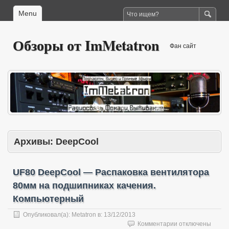
Menu
Обзоры от ImMetatron
Фан сайт
Архивы:
DeepCool
UF80 DeepCool — Распаковка вентилятора
80мм на подшипниках качения.
Компьютерный
Опубликовал(а):
Metatron
в:
13/12/2013
к
Комментарии
отключены