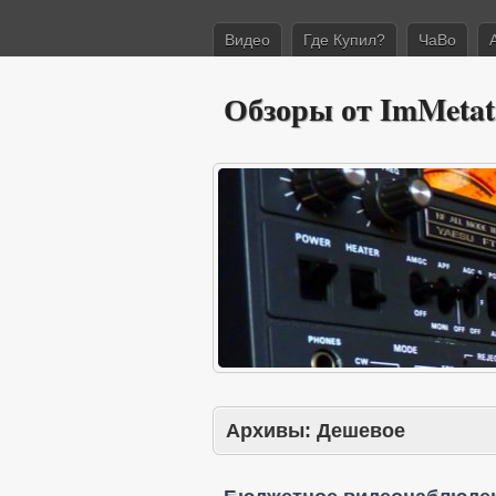
Видео
Где Купил?
ЧаВо
Обзоры от ImMetat
Архивы:
Дешевое