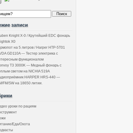
ежие записи
uben Knight X-0 / Крутейший EDC фонарь
Lightok X0
ермопот на 5 литров / Harper HTP-5T01
VDA GD110A — Тестер электрика с
нтересным функционалом
onvoy T3 3000K — Медный фонарь с
ёплым светом на NICHIA 519A
адиоприёмник HARPER HRS-440 —
M/FM/SW на 18650 литии.
брики
идео уроки по рациям
нструмент
ожи
итание/Еда/Охота
одкасты