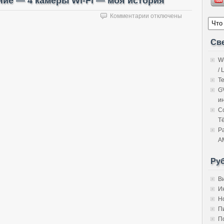
ие — 4 камеры Wi-Fi — моя история
к
Комментарии
отключены
записи
Бюджетное
Св
видеонаблюдение
—
W
4
камеры
/ 
Wi-
Т
Fi
G
—
и
моя
C
история
Т
Р
A
Ру
В
И
Н
П
П