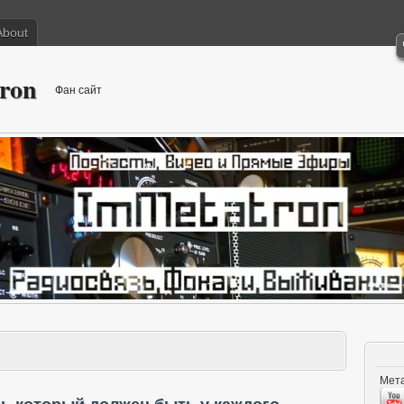
About
ron
Фан сайт
Мета