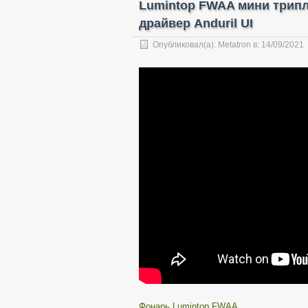
Lumintop FWAA мини трипл 
драйвер Anduril UI
Опубликовал(а):
Metatron
в:
14/09/2021
Фонарь Lumintop FWAA