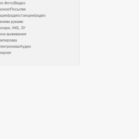
ро Фото/Видео
азное/Посылки
ации/радиостанции/радио
воими руками
онари, АКБ, ЗУ
ена выживания
кипировка
лектроника/Аудио
нергия