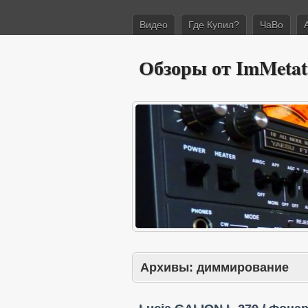
Видео
Где Купил?
ЧаВо
Обзоры от ImMetat
Архивы:
диммирование