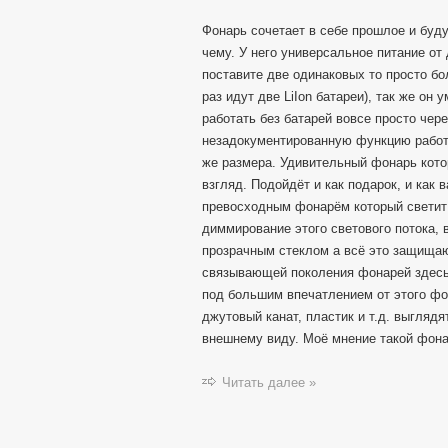
Фонарь сочетает в себе прошлое и буду
чему. У него универсальное питание от
поставите две одинаковых то просто бо
раз идут две LiIon батареи), так же он
работать без батарей вовсе просто чер
незадокументированную функцию работы
же размера. Удивительный фонарь кото
взгляд. Подойдёт и как подарок, и как 
превосходным фонарём который светит
диммирование этого светового потока,
прозрачным стеклом а всё это защищаю
связывающей поколения фонарей здесь 
под большим впечатлением от этого фо
джутовый канат, пластик и т.д. выгля
внешнему виду. Моё мнение такой фона
Читать далее »