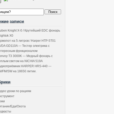
ежие записи
uben Knight X-0 / Крутейший EDC фонарь
Lightok X0
ермопот на 5 литров / Harper HTP-5T01
VDA GD110A — Тестер электрика с
нтересным функционалом
onvoy T3 3000K — Медный фонарь с
ёплым светом на NICHIA 519A
адиоприёмник HARPER HRS-440 —
M/FM/SW на 18650 литии.
брики
идео уроки по рациям
нструмент
ожи
итание/Еда/Охота
одкасты