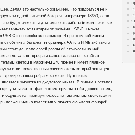
П
щее, делая это настолько органично, что придраться не к
Р
Р
 двух или одной литиевой батареи типоразмера 18650, если
С
льше будет ёмкость и длительность работы (в комплекте как
Ф
 умеет заряжать эти батареи от разъёма USB-C и может
Ц
ез USB-C от повербанка например. И при этом всё имеем
Э
 от обычных батарей типоразмера АА или NiMh акб такого
Э
рый стоит дешевле своей реальной стоимости на мой
Э
важная деталь интерьера и самое главное он остаётся
 теплым светом в максимум 270 люмен и имеет плавное
 внутри стоит качественный рассеиватель который защищен
т хромированные рёбра жесткости. Ну и нитью
является рукоятка из джутового каната. В общем я остался
наря учитывая тот факт что материалы в нём дерево, сталь,
дят и ощущаются премиум класса по тактильным свойствам и
рь должен быть в коллекции у любого любителя фонарей.