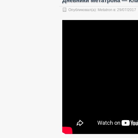
Дневники Метатрона — Кла
Опубликовал(а):
Metatron
в:
29/07/2017