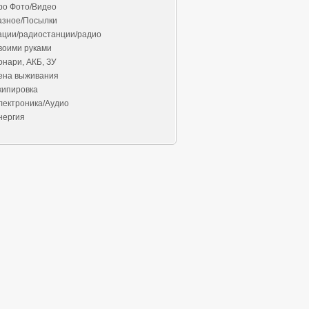
ро Фото/Видео
азное/Посылки
ации/радиостанции/радио
воими руками
онари, АКБ, ЗУ
ена выживания
кипировка
лектроника/Аудио
нергия