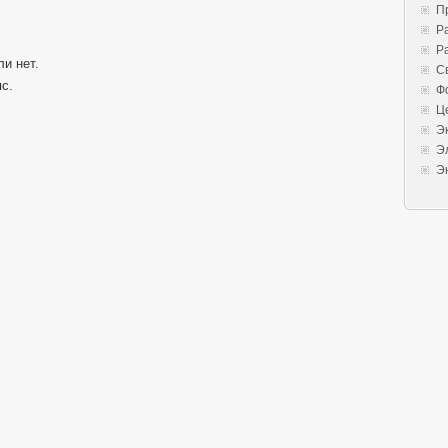
П
Р
Р
и нет.
С
с.
Ф
Ц
Э
Э
Э