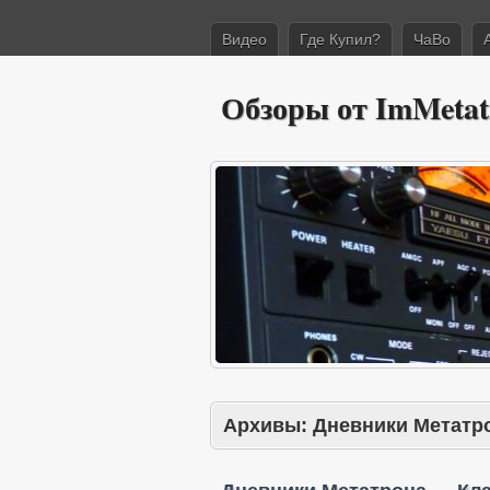
Видео
Где Купил?
ЧаВо
Обзоры от ImMetat
Архивы:
Дневники Метатр