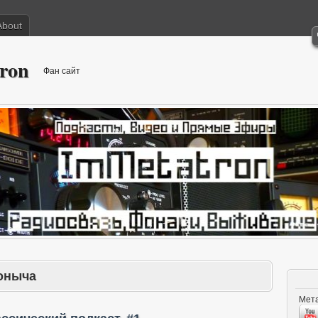
About
ron
Фан сайт
оныча
Мета