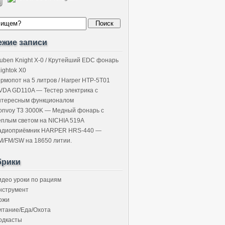
ежие записи
uben Knight X-0 / Крутейший EDC фонарь
Lightok X0
ермопот на 5 литров / Harper HTP-5T01
VDA GD110A — Тестер электрика с
нтересным функционалом
onvoy T3 3000K — Медный фонарь с
ёплым светом на NICHIA 519A
адиоприёмник HARPER HRS-440 —
M/FM/SW на 18650 литии.
брики
идео уроки по рациям
нструмент
ожи
итание/Еда/Охота
одкасты