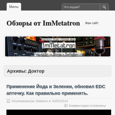
Menu
Обзоры от ImMetatron
Фан сайт
Архивы:
Доктор
Применение Йода и Зеленки, обновил EDC
аптечку. Как правильно применять.
Опубликовал(а):
Metatron
в:
03/05/2014
к
Комментарии
отключены
записи
Применение