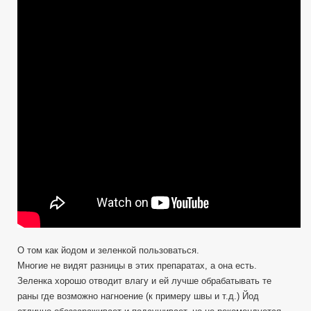
Йода
и
Зеленки,
обновил
EDC
аптечку.
Как
правильно
применять.
О том как йодом и зеленкой пользоваться.
Многие не видят разницы в этих препаратах, а она есть.
Зеленка хорошо отводит влагу и ей лучше обрабатывать те
раны где возможно нагноение (к примеру швы и т.д.) Йод