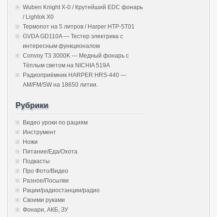
Wuben Knight X-0 / Крутейший EDC фонарь
/ Lightok X0
Термопот на 5 литров / Harper HTP-5T01
GVDA GD110A — Тестер электрика с
интересным функционалом
Convoy T3 3000K — Медный фонарь с
Тёплым светом на NICHIA 519A
Радиоприёмник HARPER HRS-440 —
AM/FM/SW на 18650 литии.
Рубрики
Видео уроки по рациям
Инструмент
Ножи
Питание/Еда/Охота
Подкасты
Про Фото/Видео
Разное/Посылки
Рации/радиостанции/радио
Своими руками
Фонари, АКБ, ЗУ