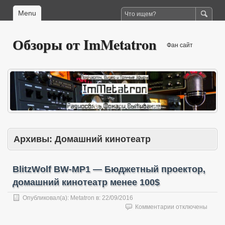
Menu
Обзоры от ImMetatron
Фан сайт
Архивы:
Домашний кинотеатр
BlitzWolf BW-MP1 — Бюджетный проектор,
домашний кинотеатр менее 100$
Опубликовал(а):
Metatron
в:
22/09/2016
к
Комментарии
отключены
записи
BlitzWolf