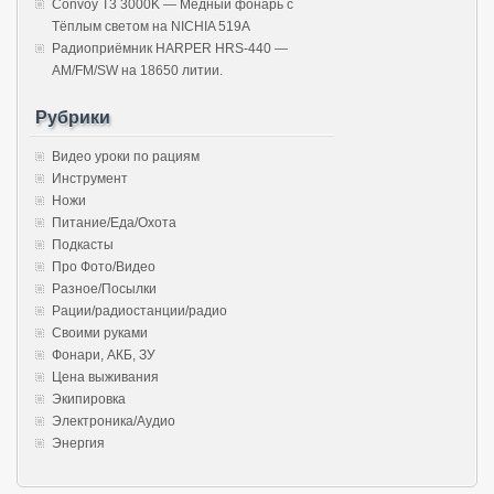
Convoy T3 3000K — Медный фонарь с
Тёплым светом на NICHIA 519A
Радиоприёмник HARPER HRS-440 —
AM/FM/SW на 18650 литии.
Рубрики
Видео уроки по рациям
Инструмент
Ножи
Питание/Еда/Охота
Подкасты
Про Фото/Видео
Разное/Посылки
Рации/радиостанции/радио
Своими руками
Фонари, АКБ, ЗУ
Цена выживания
Экипировка
Электроника/Аудио
Энергия