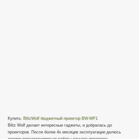
BW-
MP1
—
Бюджетный
проектор,
домашний
кинотеатр
менее
100$
Купить:
BlitzWolf бюджетный проектор BW-MP1
Blitz Wolf делает интересные гаджеты, и добралась до
проекторов. После более 4х месяцев эксплуатации делюсь
своими впечатлениями от работы данного проектора.