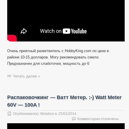
Очень приятный разветвитель с HobbyKing.com по цене в
районе 10-15 долларов. Могу рекомендовать смело.
Предназначен для слаботочки, мощность до 6
Читать далее »
Распаковочкинг — Ватт Метер. :-) Watt Meter
60V — 100A !
Опубликовал(а):
Metatron
в:
25/01/2014
к
Комментарии
отключены
записи
Распаковочкинг