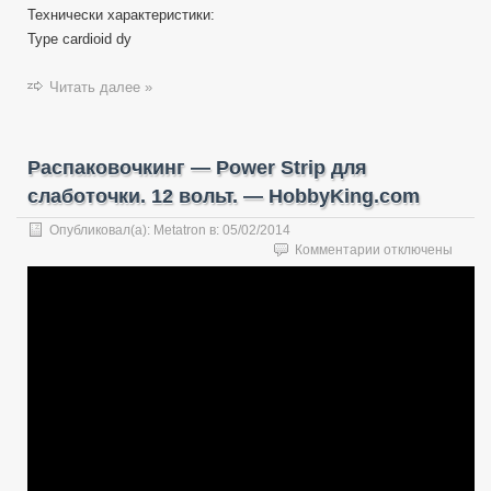
Технически характеристики:
Type cardioid dy
Читать далее »
Распаковочкинг — Power Strip для
слаботочки. 12 вольт. — HobbyKing.com
Опубликовал(а):
Metatron
в:
05/02/2014
к
Комментарии
отключены
записи
Распаковочкинг
—
Power
Strip
для
слаботочки.
12
вольт.
—
HobbyKing.com