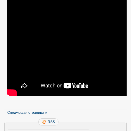
—
Ватт
Метер.
:-)
Watt
Meter
60V
—
100A
!
Следующая страница »
RSS