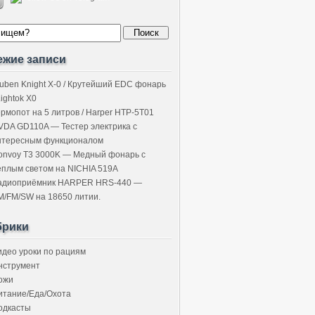
ежие записи
uben Knight X-0 / Крутейший EDC фонарь
Lightok X0
ермопот на 5 литров / Harper HTP-5T01
VDA GD110A — Тестер электрика с
нтересным функционалом
onvoy T3 3000K — Медный фонарь с
ёплым светом на NICHIA 519A
адиоприёмник HARPER HRS-440 —
M/FM/SW на 18650 литии.
брики
идео уроки по рациям
нструмент
ожи
итание/Еда/Охота
одкасты