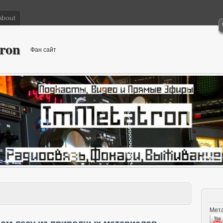
About
ron
Фан сайт
Мета