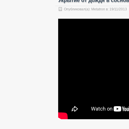
Укрытие от дождя в сосно
Опубликовал(а):
Metatron
в:
19/11/2013