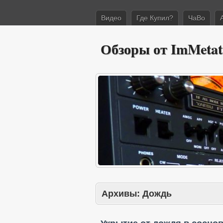
Видео
Где Купил?
ЧаВо
Обзоры от ImMetat
Архивы:
Дождь