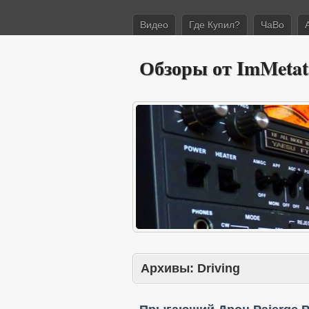
Видео
Где Купил?
ЧаВо
Обзоры от ImMetat
Архивы:
Driving