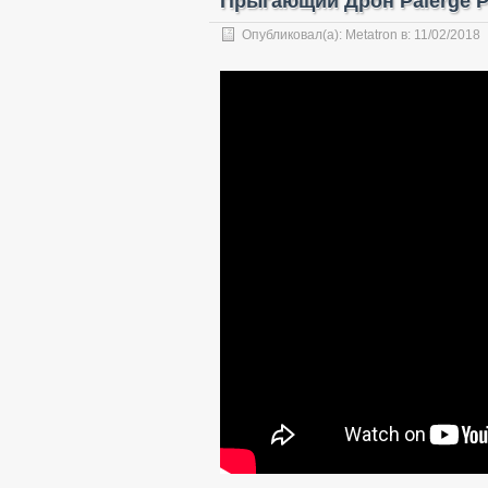
Прыгающий Дрон Paierge 
Опубликовал(а):
Metatron
в:
11/02/2018