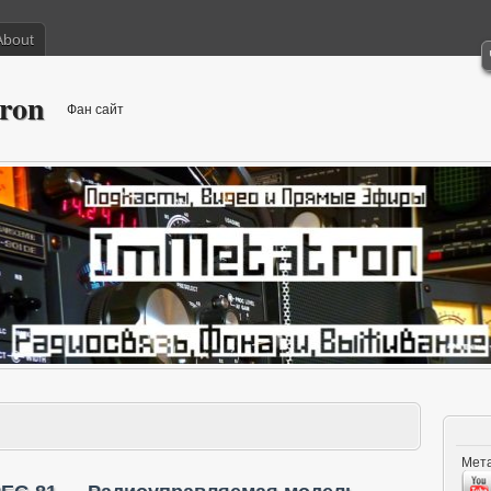
About
ron
Фан сайт
Мета