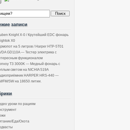
ежие записи
uben Knight X-0 / Крутейший EDC фонарь
Lightok X0
ермопот на 5 литров / Harper HTP-5T01
VDA GD110A — Тестер электрика с
нтересным функционалом
onvoy T3 3000K — Медный фонарь с
ёплым светом на NICHIA 519A
адиоприёмник HARPER HRS-440 —
M/FM/SW на 18650 литии.
брики
идео уроки по рациям
нструмент
ожи
итание/Еда/Охота
одкасты