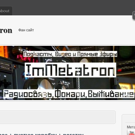
About
ron
Фан сайт
Мета