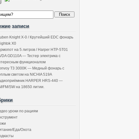
ежие записи
uben Knight X-0 / Крутейший EDC фонарь
Lightok X0
ермопот на 5 литров / Harper HTP-5T01
VDA GD110A — Тестер электрика с
нтересным функционалом
onvoy T3 3000K — Медный фонарь с
ёплым светом на NICHIA 519A
адиоприёмник HARPER HRS-440 —
M/FM/SW на 18650 литии.
брики
идео уроки по рациям
нструмент
ожи
итание/Еда/Охота
одкасты