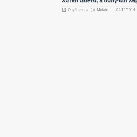
Хотел GoPro, а получил Хе
Опубликовал(а):
Metatron
в:
04/12/2014