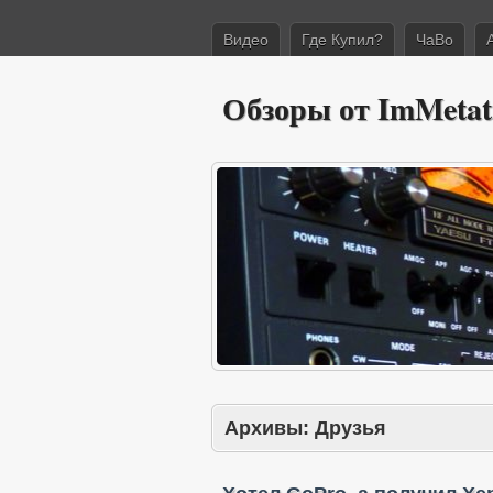
Видео
Где Купил?
ЧаВо
Обзоры от ImMetat
Архивы:
Друзья