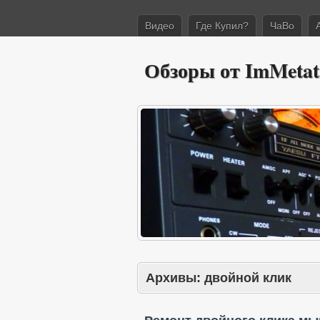
Видео
Где Купил?
ЧаВо
Обзоры от ImMetat
Архивы:
двойной клик