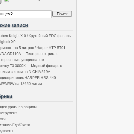
ежие записи
uben Knight X-0 / Крутейший EDC фонарь
Lightok X0
ермопот на 5 литров / Harper HTP-5T01
VDA GD110A — Тестер электрика с
нтересным функционалом
onvoy T3 3000K — Медный фонарь с
ёплым светом на NICHIA 519A
адиоприёмник HARPER HRS-440 —
M/FM/SW на 18650 литии.
брики
идео уроки по рациям
нструмент
ожи
итание/Еда/Охота
одкасты