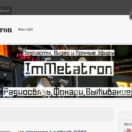
About
ron
Фан сайт
Мета