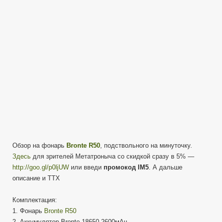
Обзор
+
Тест
Обзор на фонарь
Bronte R50
, подствольного на минуточку.
Здесь
для зрителей Метатроныча со скидкой сразу в 5% —
http://goo.gl/p0ljUW
или введи
промокод IM5
. А дальше
описание и ТТХ
Комплектация:
1. Фонарь
Bronte R50
2. Аккумулятор Bronte 18650 2600мАч