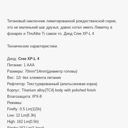
Титановый наключник лимитированной рождественской серии,
это не маленький шаг друзья, давно хотел иметь Лимитку в
фонарях и ThruNite Ti самое то. Диод Cree XP-L 4
Технические характеристики.
Диод:
Cree XP-L 4
Питание: 1 AAA
Размеры: 70mm*14mm(диаметр головы)
Вес: 12г без элемента питания
Рефлетор: Текстурированный (апельсиновая корка)
Корпус: Titanium alloy(TC4) body with polished finish
Влагозащита: IPX-8
Режимы:
Firefly: 0.5 Lm(115h)
Low: 12 Lm(6.3h)
High: 162 Lm(0.5h)
Strobe:162 Lm(1 hour)