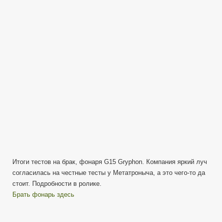
Gryphon
—
Реальная
гарантия
или
брак
от
Яркого
Луча
Итоги тестов на брак, фонаря G15 Gryphon. Компания яркий луч
согласилась на честные тесты у Метатроныча, а это чего-то да
стоит. Подробности в ролике.
Брать фонарь здесь