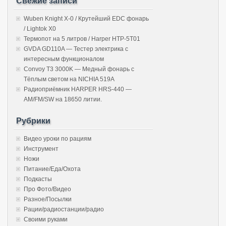
Свежие записи
Wuben Knight X-0 / Крутейший EDC фонарь
/ Lightok X0
Термопот на 5 литров / Harper HTP-5T01
GVDA GD110A — Тестер электрика с
интересным функционалом
Convoy T3 3000K — Медный фонарь с
Тёплым светом на NICHIA 519A
Радиоприёмник HARPER HRS-440 —
AM/FM/SW на 18650 литии.
Рубрики
Видео уроки по рациям
Инструмент
Ножи
Питание/Еда/Охота
Подкасты
Про Фото/Видео
Разное/Посылки
Рации/радиостанции/радио
Своими руками