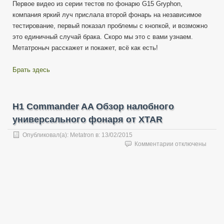
Первое видео из серии тестов по фонарю G15 Gryphon,
компания яркий луч прислала второй фонарь на независимое
тестирование, первый показал проблемы с кнопкой, и возможно
это единичный случай брака. Скоро мы это с вами узнаем.
Метатроныч расскажет и покажет, всё как есть!
Брать здесь
H1 Commander AA Обзор налобного
универсального фонаря от XTAR
Опубликовал(а):
Metatron
в:
13/02/2015
к
Комментарии
отключены
записи
H1
Commander
AA
Обзор
налобного
универсального
фонаря