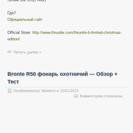
Где?
Официальный сайт
Official Store:
http://www.thrunite.com/thrunite-ti-limited-christmas-
edition/
Читать далее »
Bronte R50 фонарь охотничий — Обзор +
Тест
Опубликовал(а):
Metatron
в:
10/01/2015
к
Комментарии
отключены
записи
Bronte
R50
фонарь
охотничий
—