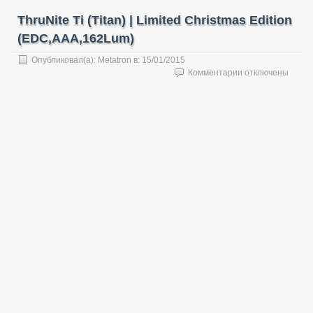
ThruNite Ti (Titan) | Limited Christmas Edition
(EDC,AAA,162Lum)
Опубликовал(а):
Metatron
в:
15/01/2015
к
Комментарии
отключены
записи
ThruNite
Ti
(Titan)
|
Limited
Christmas
Edition
(EDC,AAA,162Lu