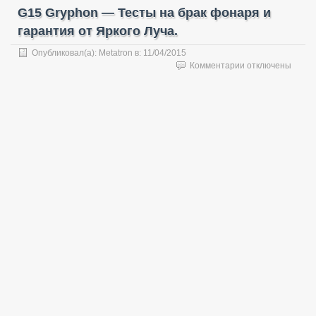
G15 Gryphon — Тесты на брак фонаря и
гарантия от Яркого Луча.
Опубликовал(а):
Metatron
в:
11/04/2015
к
Комментарии
отключены
записи
G15
Gryphon
—
Тесты
на
брак
фонаря
и
гарантия
от
Яркого
Луча.