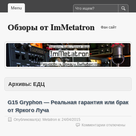
Menu
Обзоры от ImMetatron
Фан сайт
Архивы:
ЕДЦ
G15 Gryphon — Реальная гарантия или брак
от Яркого Луча
Опубликовал(а):
Metatron
в:
24/04/2015
к
Комментарии
отключены
записи
G15