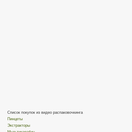
посылки
из
Китая
/
STUFF
распаковочкинг
№128
Список покупок из видео распаковочкинга
Пинцеты
Экстракторы
Мультикарабин