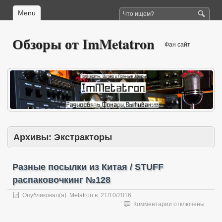
Menu
Обзоры от ImMetatron
Фан сайт
Архивы:
Экстракторы
Разные посылки из Китая / STUFF
распаковочкинг №128
Опубликовал(а):
Metatron
в:
21/10/2016
к
Комментарии
отключены
записи
Разные