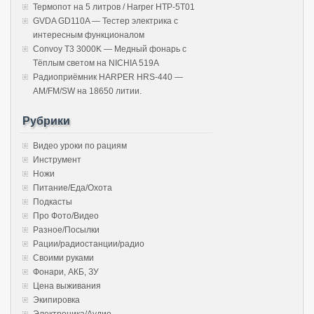
Термопот на 5 литров / Harper HTP-5T01
GVDA GD110A — Тестер электрика с
интересным функционалом
Convoy T3 3000K — Медный фонарь с
Тёплым светом на NICHIA 519A
Радиоприёмник HARPER HRS-440 —
AM/FM/SW на 18650 литии.
Рубрики
Видео уроки по рациям
Инструмент
Ножи
Питание/Еда/Охота
Подкасты
Про Фото/Видео
Разное/Посылки
Рации/радиостанции/радио
Своими руками
Фонари, АКБ, ЗУ
Цена выживания
Экипировка
Электроника/Аудио