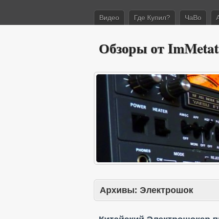
Видео
Где Купил?
ЧаВо
Обзоры от ImMetat
Архивы:
Электрошок