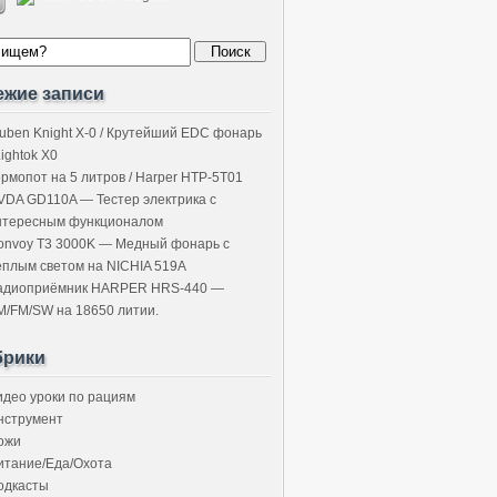
ежие записи
uben Knight X-0 / Крутейший EDC фонарь
Lightok X0
ермопот на 5 литров / Harper HTP-5T01
VDA GD110A — Тестер электрика с
нтересным функционалом
onvoy T3 3000K — Медный фонарь с
ёплым светом на NICHIA 519A
адиоприёмник HARPER HRS-440 —
M/FM/SW на 18650 литии.
брики
идео уроки по рациям
нструмент
ожи
итание/Еда/Охота
одкасты