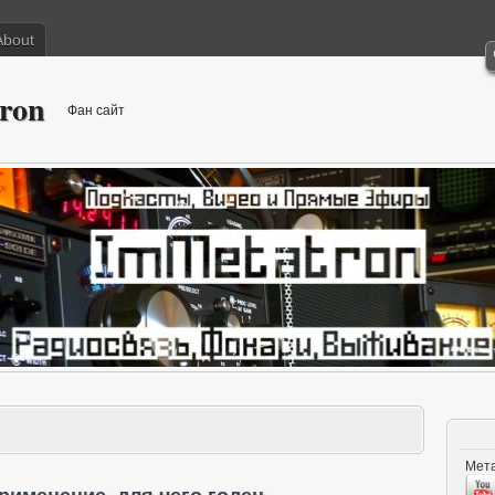
About
ron
Фан сайт
Мета