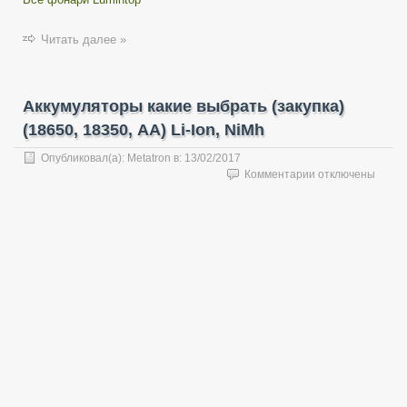
Читать далее »
Аккумуляторы какие выбрать (закупка)
(18650, 18350, AA) Li-Ion, NiMh
Опубликовал(а):
Metatron
в:
13/02/2017
к
Комментарии
отключены
записи
Аккумуляторы
какие
выбрать
(закупка)
(18650,
18350,
AA)
Li-
Ion,
NiMh