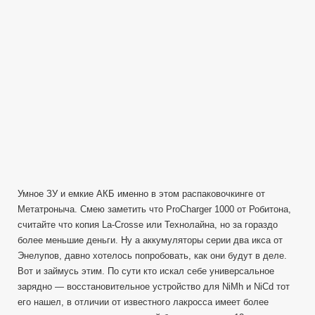
Новогодний
№3
Распаковочкинг
комплектация.
Умное ЗУ и емкие АКБ именно в этом распаковочкинге от
Метатроныча. Смею заметить что ProCharger 1000 от Робитона,
считайте что копия La-Crosse или Технолайна, но за гораздо
более меньшие деньги. Ну а аккумуляторы серии два икса от
Энелупов, давно хотелось попробовать, как они будут в деле.
Вот и займусь этим. По сути кто искал себе универсальное
зарядно — восстановительное устройство для NiMh и NiCd тот
его нашел, в отличии от известного лакросса имеет более