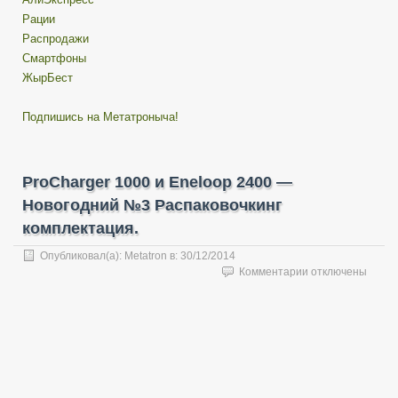
Рации
Распродажи
Смартфоны
ЖырБест
Подпишись на Метатроныча!
ProCharger 1000 и Eneloop 2400 —
Новогодний №3 Распаковочкинг
комплектация.
Опубликовал(а):
Metatron
в:
30/12/2014
к
Комментарии
отключены
записи
ProCharger
1000
и
Eneloop
2400
—