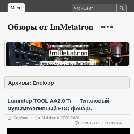
Menu
Обзоры от ImMetatron
Фан сайт
Архивы:
Eneloop
Lumintop TOOL AA2.0 Ti — Титановый
мультитопливный EDC фонарь
Опубликовал(а):
Metatron
в:
27/01/2020
к
Комментарии
отключены
записи
Lumintop