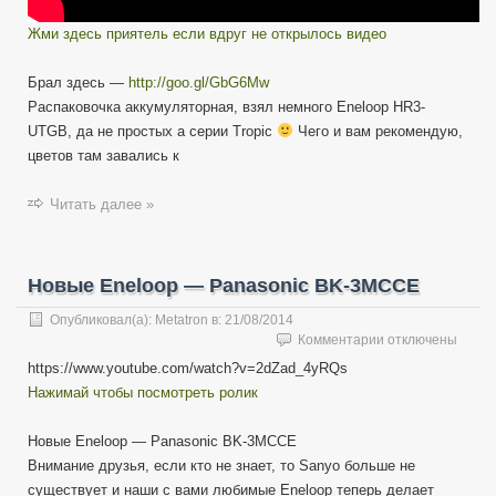
Жми здесь приятель если вдруг не открылось видео
Брал здесь —
http://goo.gl/GbG6Mw
Распаковочка аккумуляторная, взял немного Eneloop HR3-
UTGB, да не простых а серии Tropic
Чего и вам рекомендую,
цветов там завались к
Читать далее »
Новые Eneloop — Panasoniс BK-3MCCE
Опубликовал(а):
Metatron
в:
21/08/2014
к
Комментарии
отключены
записи
https://www.youtube.com/watch?v=2dZad_4yRQs
Новые
Нажимай чтобы посмотреть ролик
Eneloop
—
Panasoniс
Новые Eneloop — Panasoniс BK-3MCCE
BK-
Внимание друзья, если кто не знает, то Sanyo больше не
3MCCE
существует и наши с вами любимые Eneloop теперь делает