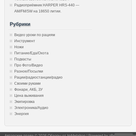
Радиоприёмник HARPER HRS-440 —
AM/FM/SW на 18650 литии.
Рубрики
Видео уроки по рациям
Инструмент
Ножи
Питание/Еда/Охота
Подкасты
Про Фото/Видео
Разное/Посылки
Рации/радиостанции/радио
Своими руками
Фонари, АКБ, ЗУ
Цена выживания
Экипировка
Электроника/Аудио
Энергия
Авторские права © 2026 Обзоры от ImMetatron | Powered by
zBench
and
Wor