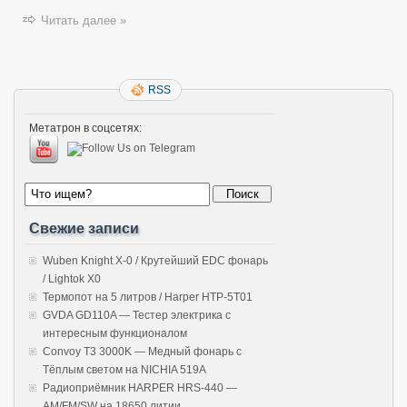
Читать далее »
RSS
Метатрон в соцсетях:
Свежие записи
Wuben Knight X-0 / Крутейший EDC фонарь
/ Lightok X0
Термопот на 5 литров / Harper HTP-5T01
GVDA GD110A — Тестер электрика с
интересным функционалом
Convoy T3 3000K — Медный фонарь с
Тёплым светом на NICHIA 519A
Радиоприёмник HARPER HRS-440 —
AM/FM/SW на 18650 литии.