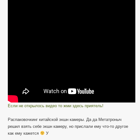
—
Китайская
Экшн
Камера
SJ4000
Если не открылось видео то жми здесь приятель!
Распаковочкинг китайской экшн камеры. Да да Метатроныч
решил взять себе экшн камеру, но прислали ему что-то другое
как ему кажется
У