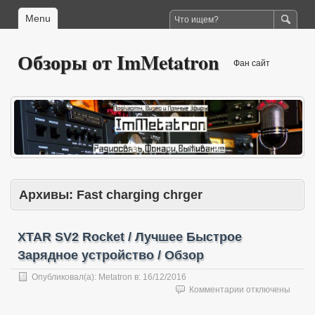
Menu
Обзоры от ImMetatron
Фан сайт
Архивы:
Fast charging chrger
XTAR SV2 Rocket / Лучшее Быстрое
Зарядное устройство / Обзор
Опубликовал(а):
Metatron
в:
16/12/2016
к
Комментарии
отключены
записи
XTAR