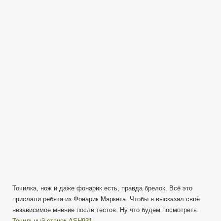
ACE
и
Бушкрафт
нож
Ganzo
G8012
с
Фонарик
Маркета
—
Распаковочк
Точилка, нож и даже фонарик есть, правда брелок. Всё это
прислали ребята из Фонарик Маркета. Чтобы я высказал своё
независимое мнение после тестов. Ну что будем посмотреть.
Точильный станок ASH931