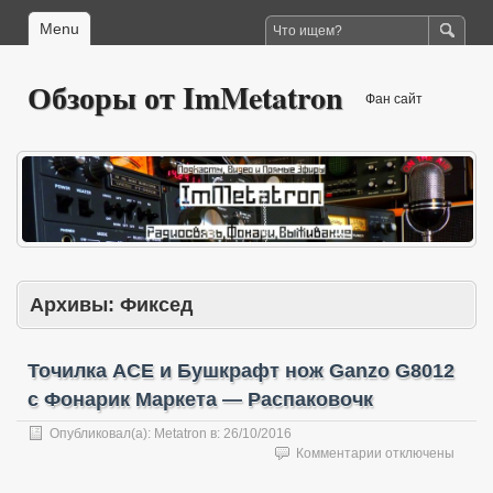
Menu
Обзоры от ImMetatron
Фан сайт
Архивы:
Фиксед
Точилка ACE и Бушкрафт нож Ganzo G8012
с Фонарик Маркета — Распаковочк
Опубликовал(а):
Metatron
в:
26/10/2016
к
Комментарии
отключены
записи
Точилка