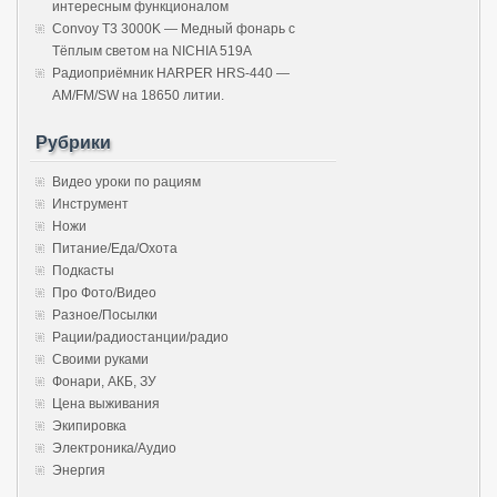
интересным функционалом
Convoy T3 3000K — Медный фонарь с
Тёплым светом на NICHIA 519A
Радиоприёмник HARPER HRS-440 —
AM/FM/SW на 18650 литии.
Рубрики
Видео уроки по рациям
Инструмент
Ножи
Питание/Еда/Охота
Подкасты
Про Фото/Видео
Разное/Посылки
Рации/радиостанции/радио
Своими руками
Фонари, АКБ, ЗУ
Цена выживания
Экипировка
Электроника/Аудио
Энергия