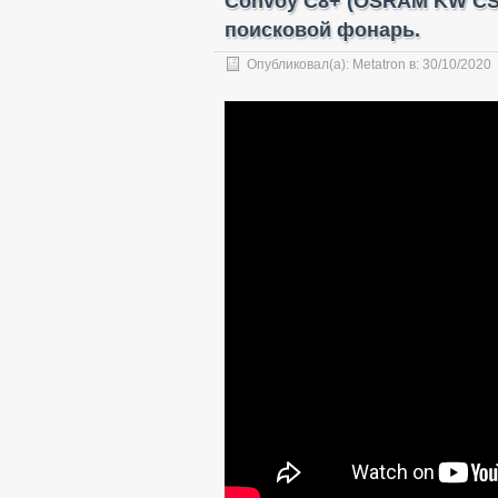
Convoy C8+ (OSRAM KW C
поисковой фонарь.
Опубликовал(а):
Metatron
в:
30/10/2020