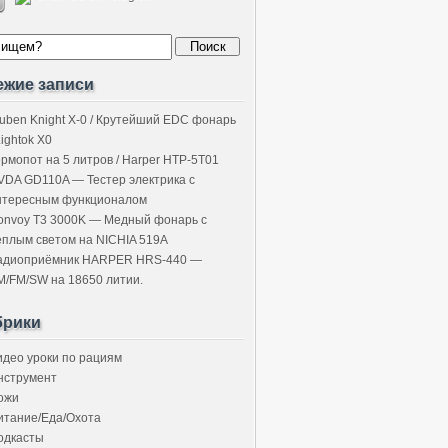
ежие записи
uben Knight X-0 / Крутейший EDC фонарь
Lightok X0
ермопот на 5 литров / Harper HTP-5T01
VDA GD110A — Тестер электрика с
нтересным функционалом
onvoy T3 3000K — Медный фонарь с
ёплым светом на NICHIA 519A
адиоприёмник HARPER HRS-440 —
M/FM/SW на 18650 литии.
брики
идео уроки по рациям
нструмент
ожи
итание/Еда/Охота
одкасты