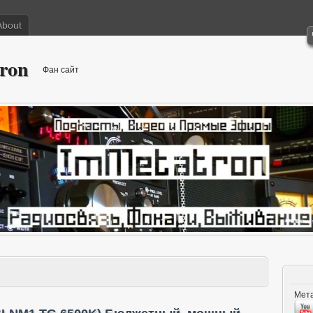
About
ron
Фан сайт
Мета