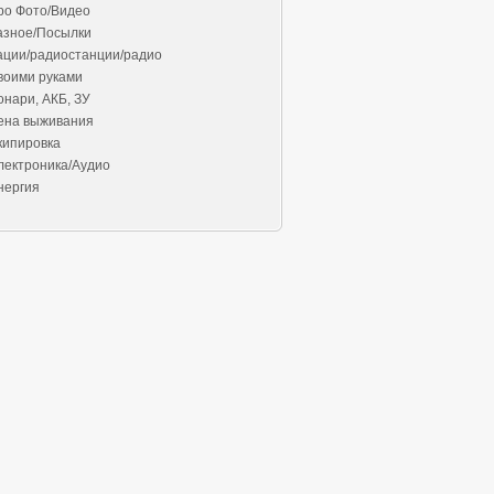
ро Фото/Видео
азное/Посылки
ации/радиостанции/радио
воими руками
онари, АКБ, ЗУ
ена выживания
кипировка
лектроника/Аудио
нергия