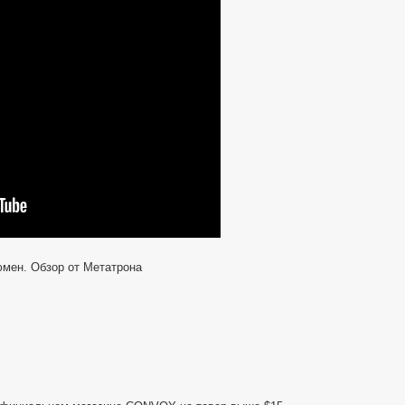
яркий,
мощный,
EDC
ФОНАРЬ
мен. Обзор от Метатрона