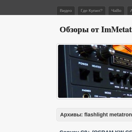
Видео
Где Купил?
ЧаВо
Обзоры от ImMetat
Архивы:
flashlight metatron