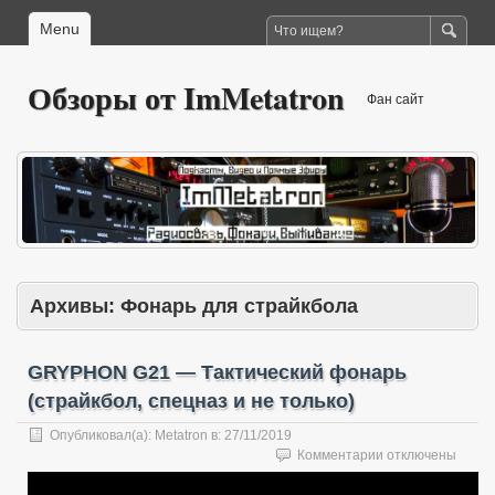
Menu
Обзоры от ImMetatron
Фан сайт
Архивы:
Фонарь для страйкбола
GRYPHON G21 — Тактический фонарь
(страйкбол, спецназ и не только)
Опубликовал(а):
Metatron
в:
27/11/2019
к
Комментарии
отключены
записи
GRYPHON