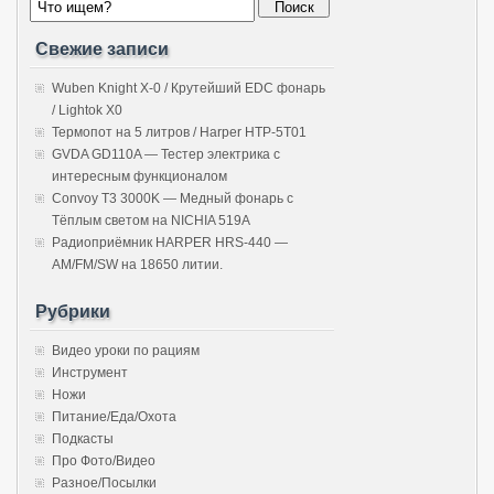
Свежие записи
Wuben Knight X-0 / Крутейший EDC фонарь
/ Lightok X0
Термопот на 5 литров / Harper HTP-5T01
GVDA GD110A — Тестер электрика с
интересным функционалом
Convoy T3 3000K — Медный фонарь с
Тёплым светом на NICHIA 519A
Радиоприёмник HARPER HRS-440 —
AM/FM/SW на 18650 литии.
Рубрики
Видео уроки по рациям
Инструмент
Ножи
Питание/Еда/Охота
Подкасты
Про Фото/Видео
Разное/Посылки