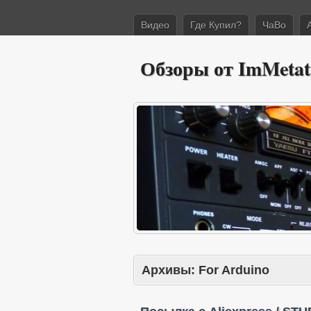
Видео
Где Купил?
ЧаВо
Обзоры от ImMetat
Архивы:
For Arduino