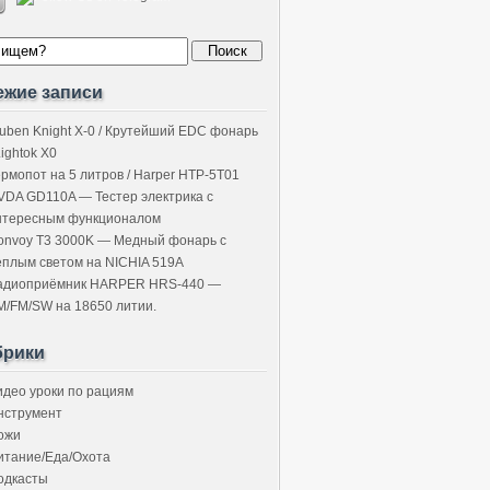
ежие записи
uben Knight X-0 / Крутейший EDC фонарь
Lightok X0
ермопот на 5 литров / Harper HTP-5T01
VDA GD110A — Тестер электрика с
нтересным функционалом
onvoy T3 3000K — Медный фонарь с
ёплым светом на NICHIA 519A
адиоприёмник HARPER HRS-440 —
M/FM/SW на 18650 литии.
брики
идео уроки по рациям
нструмент
ожи
итание/Еда/Охота
одкасты