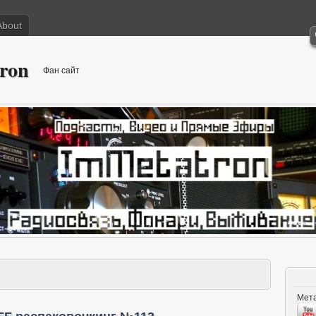
About
ron
Фан сайт
Мета