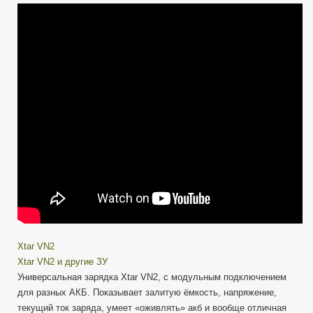
записи
Xtar
VN2
—
Зарядное
устройство
модульное
USB-
C
(фотографам,
видеографам
Cannon,
Sony)
Xtar VN2
Xtar VN2 и другие ЗУ
Универсальная зарядка Xtar VN2, с модульным подключением
для разных АКБ. Показывает залитую ёмкость, напряжение,
текущий ток заряда, умеет «оживлять» акб и вообще отличная