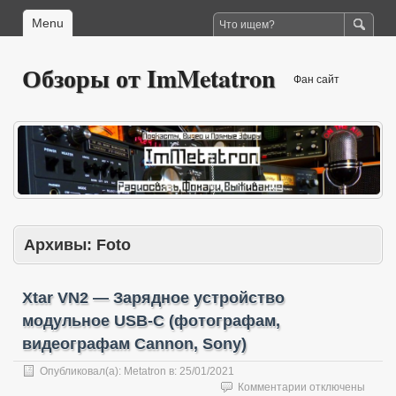
Menu
Обзоры от ImMetatron
Фан сайт
Архивы:
Foto
Xtar VN2 — Зарядное устройство
модульное USB-C (фотографам,
видеографам Cannon, Sony)
Опубликовал(а):
Metatron
в:
25/01/2021
к
Комментарии
отключены