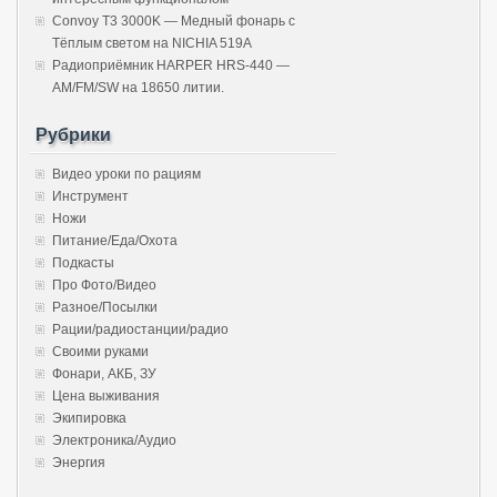
Convoy T3 3000K — Медный фонарь с
Тёплым светом на NICHIA 519A
Радиоприёмник HARPER HRS-440 —
AM/FM/SW на 18650 литии.
Рубрики
Видео уроки по рациям
Инструмент
Ножи
Питание/Еда/Охота
Подкасты
Про Фото/Видео
Разное/Посылки
Рации/радиостанции/радио
Своими руками
Фонари, АКБ, ЗУ
Цена выживания
Экипировка
Электроника/Аудио
Энергия