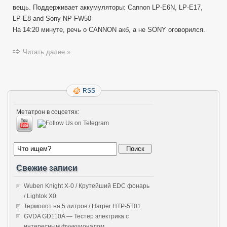
вещь. Поддерживает аккумуляторы: Cannon LP-E6N, LP-E17,
LP-E8 and Sony NP-FW50
На 14:20 минуте, речь о CANNON акб, а не SONY оговорился.
Читать далее »
RSS
Метатрон в соцсетях:
Свежие записи
Wuben Knight X-0 / Крутейший EDC фонарь
/ Lightok X0
Термопот на 5 литров / Harper HTP-5T01
GVDA GD110A — Тестер электрика с
интересным функционалом