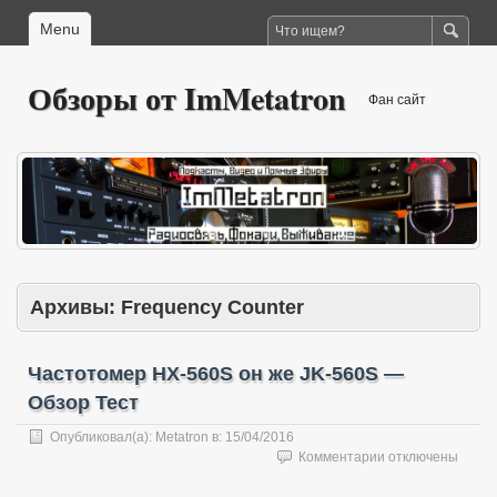
Menu
Обзоры от ImMetatron
Фан сайт
Архивы:
Frequency Counter
Частотомер HX-560S он же JK-560S —
Обзор Тест
Опубликовал(а):
Metatron
в:
15/04/2016
к
Комментарии
отключены
записи
Частотомер