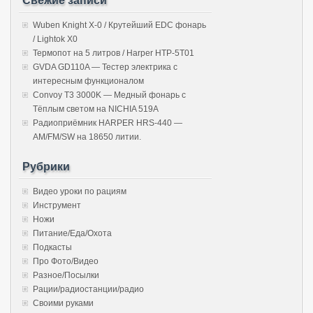
Свежие записи
Wuben Knight X-0 / Крутейший EDC фонарь
/ Lightok X0
Термопот на 5 литров / Harper HTP-5T01
GVDA GD110A — Тестер электрика с
интересным функционалом
Convoy T3 3000K — Медный фонарь с
Тёплым светом на NICHIA 519A
Радиоприёмник HARPER HRS-440 —
AM/FM/SW на 18650 литии.
Рубрики
Видео уроки по рациям
Инструмент
Ножи
Питание/Еда/Охота
Подкасты
Про Фото/Видео
Разное/Посылки
Рации/радиостанции/радио
Своими руками