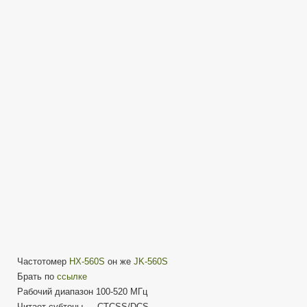
HX-
560S
он
же
JK-
560S
—
Обзор
Тест
Частотомер
HX-560S
он же
JK-560S
Брать по
ссылке
Рабочий диапазон 100-520 МГц
Читает субтоны — CTCSS/DCS