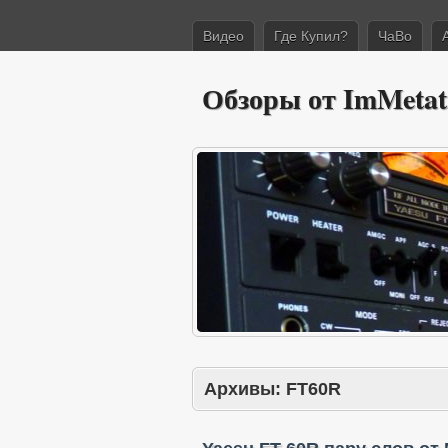
Видео
Где Купил?
ЧаВо
Обзоры от ImMetat
Архивы:
FT60R