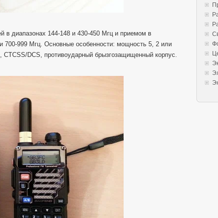
П
Р
Р
 в диапазонах 144-148 и 430-450 Мгц и приемом в
С
 и 700-999 Мгц. Основные особенности: мощность 5, 2 или
Ф
Ц
ках, CTCSS/DCS, противоударный брызгозащищенный корпус.
Э
Э
Э