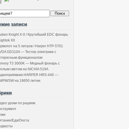
ежие записи
uben Knight X-0 / Крутейший EDC фонарь
Lightok X0
ермопот на 5 литров / Harper HTP-5T01
VDA GD110A — Тестер электрика с
нтересным функционалом
onvoy T3 3000K — Медный фонарь с
ёплым светом на NICHIA 519A
адиоприёмник HARPER HRS-440 —
M/FM/SW на 18650 литии.
брики
идео уроки по рациям
нструмент
ожи
итание/Еда/Охота
одкасты