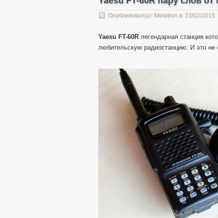
Yaesu FT-60R пару слов от
Опубликовал(а):
Metatron
в:
23/02/2015
Yaesu FT-60R
легендарная станция кот
любительскую радиостанцию. И это не 