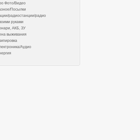
ро Фото/Видео
азное/Посылки
ации/радиостанции/радио
воими руками
онари, АКБ, ЗУ
ена выживания
кипировка
лектроника/Аудио
нергия