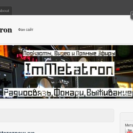
About
ron
Фан сайт
Мета