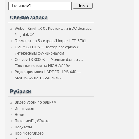
Свежие записи
Wuben Knight X-0 / Крутейший EDC фонарь
/ Lightok X0
Термопот на 5 литров / Harper HTP-5T01
GVDA GD110A — Тестер электрика с
интересным функционалом
Convoy T3 3000K — Медный фонарь с
Тёплым светом на NICHIA 519A
Радиоприёмник HARPER HRS-440 —
AM/FM/SW на 18650 литии.
Рубрики
Видео уроки по рациям
Инструмент
Ножи
Питание/Еда/Охота
Подкасты
Про Фото/Видео