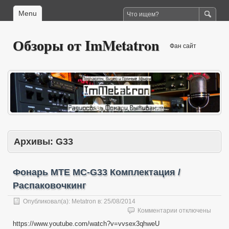
Menu
Обзоры от ImMetatron
Фан сайт
Архивы:
G33
Фонарь MTE MC-G33 Комплектация /
Распаковочкинг
Опубликовал(а):
Metatron
в:
25/08/2014
к
Комментарии
отключены
записи
https://www.youtube.com/watch?v=vvsex3qhweU
Фонарь