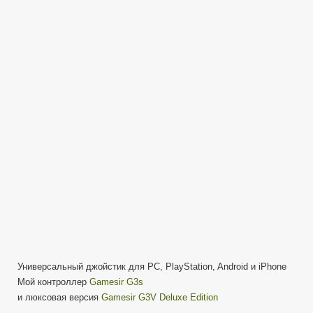
G3s
универсальный
джойстик
для
PC,
PlayStation,
Android,
iPhone
Универсальный джойстик для PC, PlayStation, Android и iPhone
Мой контроллер
Gamesir G3s
и люксовая версия
Gamesir G3V Deluxe Edition