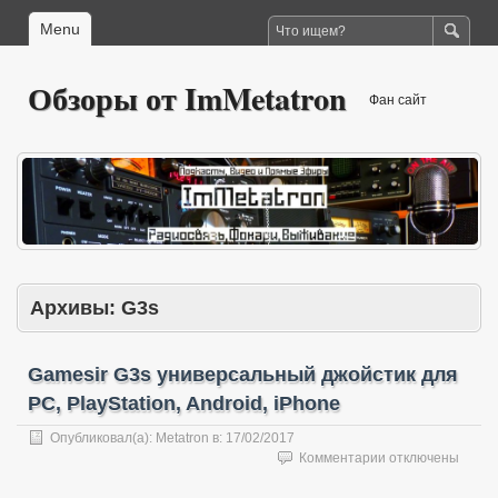
Menu
Обзоры от ImMetatron
Фан сайт
Архивы:
G3s
Gamesir G3s универсальный джойстик для
PC, PlayStation, Android, iPhone
Опубликовал(а):
Metatron
в:
17/02/2017
к
Комментарии
отключены
записи
Gamesir