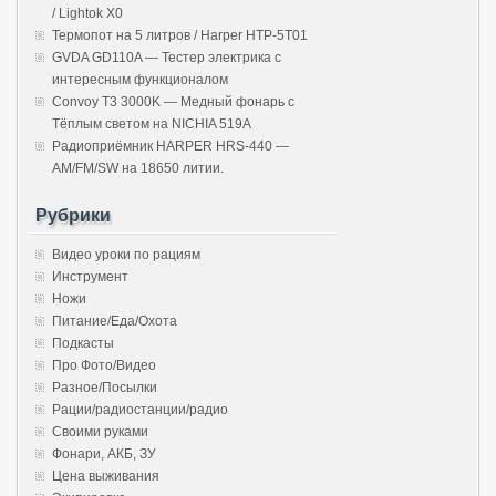
/ Lightok X0
Термопот на 5 литров / Harper HTP-5T01
GVDA GD110A — Тестер электрика с
интересным функционалом
Convoy T3 3000K — Медный фонарь с
Тёплым светом на NICHIA 519A
Радиоприёмник HARPER HRS-440 —
AM/FM/SW на 18650 литии.
Рубрики
Видео уроки по рациям
Инструмент
Ножи
Питание/Еда/Охота
Подкасты
Про Фото/Видео
Разное/Посылки
Рации/радиостанции/радио
Своими руками
Фонари, АКБ, ЗУ
Цена выживания