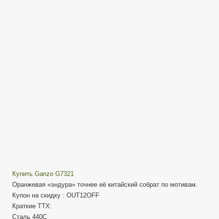
Orange
—
Обзор
ножа
(Endura)
Купить Ganzo G7321
Оранжевая «эндура» точнее её китайский собрат по мотивам.
Купон на скидку : OUT12OFF
Краткие ТТХ:
Сталь 440С