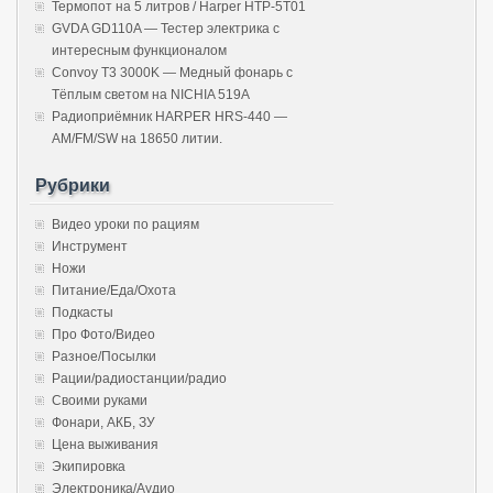
Термопот на 5 литров / Harper HTP-5T01
GVDA GD110A — Тестер электрика с
интересным функционалом
Convoy T3 3000K — Медный фонарь с
Тёплым светом на NICHIA 519A
Радиоприёмник HARPER HRS-440 —
AM/FM/SW на 18650 литии.
Рубрики
Видео уроки по рациям
Инструмент
Ножи
Питание/Еда/Охота
Подкасты
Про Фото/Видео
Разное/Посылки
Рации/радиостанции/радио
Своими руками
Фонари, АКБ, ЗУ
Цена выживания
Экипировка
Электроника/Аудио