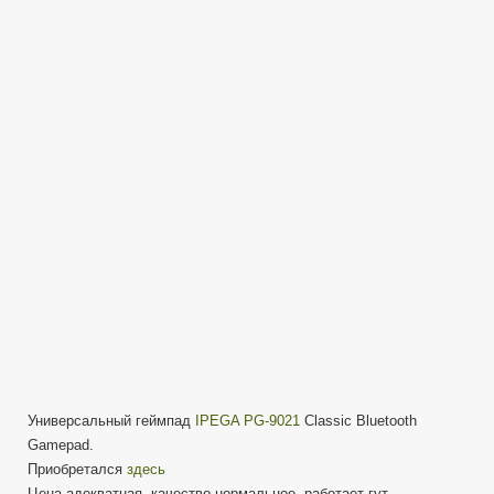
беспроводного
геймпада
IPEGA
PG-
9021
Classic
Bluetooth
Gamepad
Универсальный геймпад
IPEGA PG-9021
Classic Bluetooth
Gamepad.
Приобретался
здесь
Цена адекватная, качество нормальное, работает гут.