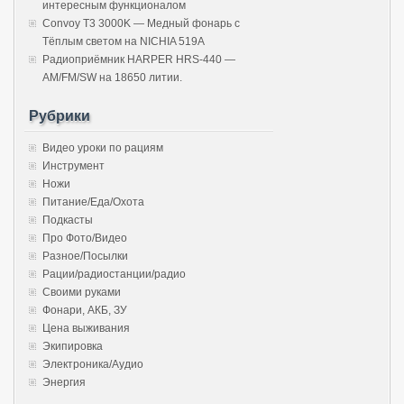
интересным функционалом
Convoy T3 3000K — Медный фонарь с
Тёплым светом на NICHIA 519A
Радиоприёмник HARPER HRS-440 —
AM/FM/SW на 18650 литии.
Рубрики
Видео уроки по рациям
Инструмент
Ножи
Питание/Еда/Охота
Подкасты
Про Фото/Видео
Разное/Посылки
Рации/радиостанции/радио
Своими руками
Фонари, АКБ, ЗУ
Цена выживания
Экипировка
Электроника/Аудио
Энергия