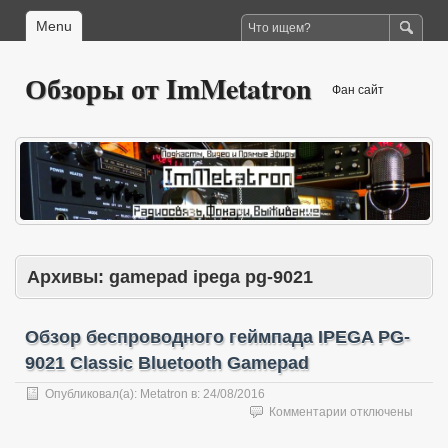
Menu
Обзоры от ImMetatron
Фан сайт
Архивы:
gamepad ipega pg-9021
Обзор беспроводного геймпада IPEGA PG-
9021 Classic Bluetooth Gamepad
Опубликовал(а):
Metatron
в:
24/08/2016
к
Комментарии
отключены
записи
Обзор