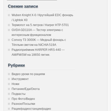
Свежие записи
Wuben Knight X-0 / Крутейший EDC фонарь
/ Lightok X0
Термопот на 5 литров / Harper HTP-5T01
GVDA GD110A — Тестер электрика с
интересным функционалом
Convoy T3 3000K — Медный фонарь с
Тёплым светом на NICHIA 519A
Радиоприёмник HARPER HRS-440 —
AM/FM/SW на 18650 литии.
Рубрики
Видео уроки по рациям
Инструмент
Ножи
Питание/Еда/Охота
Подкасты
Про Фото/Видео
Разное/Посылки
Рации/радиостанции/радио