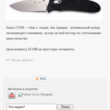
Review
—
обзор
ножа.
Ganzo G704 — Нож с лицом, без прикрас оптимальный выбор
начинающего ножемана, лучше на мой взгляд по соотношению
цена качество.
Цена вопроса 15-20$ на просторах интернета.
Читать далее »
RSS
Метатрон в соцсетях: