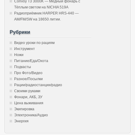
Convoy T3 3000K — Медный фонарь с
Тёплым светом на NICHIA 519A
Радиоприёмник HARPER HRS-440 —
AM/FM/SW на 18650 литии.
Рубрики
Видео уроки по рациям
Инструмент
Ножи
Питание/Еда/Охота
Подкасты
Про Фото/Видео
Разное/Посылки
Рации/радиостанции/радио
Своими руками
Фонари, АКБ, ЗУ
Цена выживания
Экипировка
Электроника/Аудио
Энергия