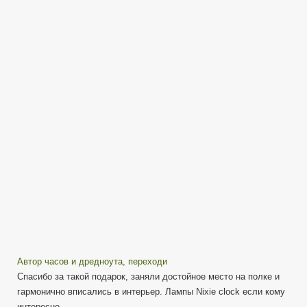
на
газоразрядных
лампах
—
Крутой
подарок!
Автор часов и дредноута, переходи
Спасибо за такой подарок, заняли достойное место на полке и
гармонично вписались в интерьер. Лампы Nixie clock если кому
интересно.