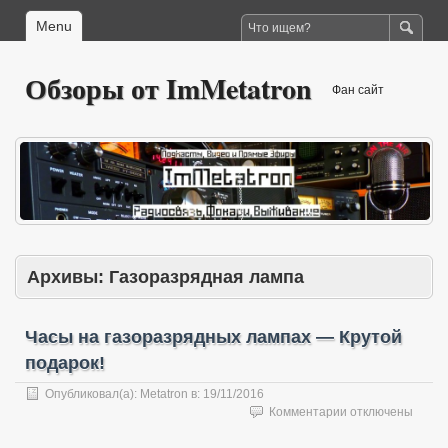
Menu
Обзоры от ImMetatron
Фан сайт
Архивы:
Газоразрядная лампа
Часы на газоразрядных лампах — Крутой
подарок!
Опубликовал(а):
Metatron
в:
19/11/2016
к
Комментарии
отключены
записи
Часы