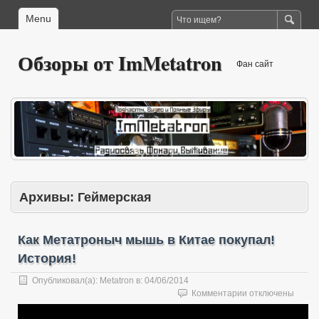
Menu
Обзоры от ImMetatron
Фан сайт
Архивы:
Геймерская
Как Метатроныч мышь в Китае покупал!
История!
Опубликовал(а):
Metatron
в:
04/06/2014
к
Комментарии
отключены
записи
Как