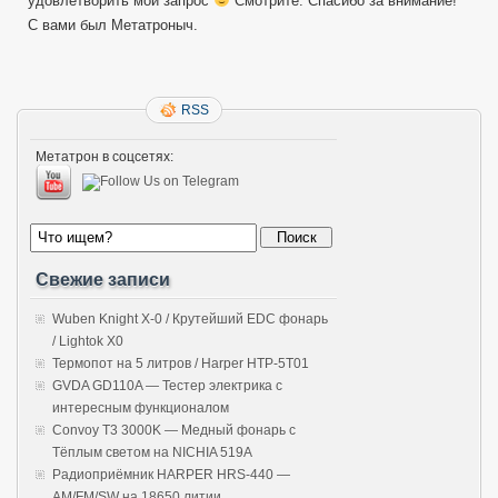
удовлетворить мой запрос
Смотрите. Спасибо за внимание!
С вами был Метатроныч.
RSS
Метатрон в соцсетях:
Свежие записи
Wuben Knight X-0 / Крутейший EDC фонарь
/ Lightok X0
Термопот на 5 литров / Harper HTP-5T01
GVDA GD110A — Тестер электрика с
интересным функционалом
Convoy T3 3000K — Медный фонарь с
Тёплым светом на NICHIA 519A
Радиоприёмник HARPER HRS-440 —
AM/FM/SW на 18650 литии.