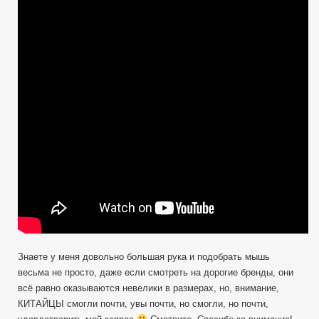
Метатроныч
мышь
в
Китае
покупал!
История!
Знаете у меня довольно большая рука и подобрать мышь
весьма не просто, даже если смотреть на дорогие бренды, они
всё равно оказываются невелики в размерах, но, внимание,
КИТАЙЦЫ смогли почти, увы почти, но смогли, но почти,