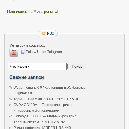
Подпишись на Метатроныча!
RSS
Метатрон в соцсетях:
Свежие записи
Wuben Knight X-0 / Крутейший EDC фонарь
/ Lightok X0
Термопот на 5 литров / Harper HTP-5T01
GVDA GD110A — Тестер электрика с
интересным функционалом
Convoy T3 3000K — Медный фонарь с
Тёплым светом на NICHIA 519A
Радиоприёмник HARPER HRS-440 —