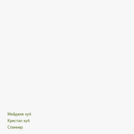
Magic
Cube
—
мой
выбор
—
Антистресс
девайсы
Мейджик куб
Кристал куб
Спиннер