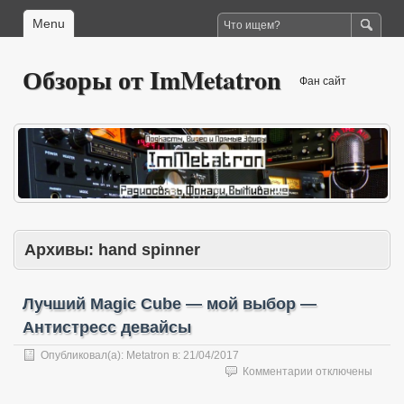
Menu
Обзоры от ImMetatron
Фан сайт
Архивы:
hand spinner
Лучший Magic Cube — мой выбор —
Антистресс девайсы
Опубликовал(а):
Metatron
в:
21/04/2017
к
Комментарии
отключены
записи
Лучший