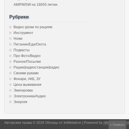
AM/FM/SW на 18650 литии.
Рубрики
Видео уроки по рациям
Инструмент
Ножи
Питание/Еда/Охота
Подкасты
Про Фото/Видео
Разное/Посылки
Рации/радиостанции/радио
Своими руками
Фонари, АКБ, ЗУ
Цена выживания
Экипировка
Электроника/Аудио
Энергия
Авторские права © 2026 Обзоры от ImMetatron | Powered by
zBench
and
Wor
↑
Наверх