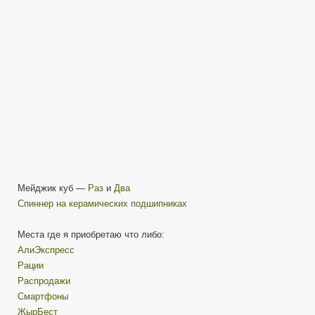
Мейджик куб —
Раз
и
Два
Спиннер на керамических подшипниках
Места где я приобретаю что либо:
АлиЭкспресс
Рации
Распродажи
Смартфоны
ЖырБест