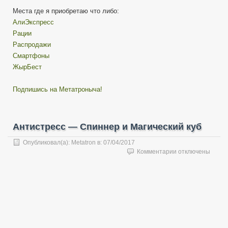
Места где я приобретаю что либо:
АлиЭкспресс
Рации
Распродажи
Смартфоны
ЖырБест
Подпишись на Метатроныча!
Антистресс — Спиннер и Магический куб
Опубликовал(а):
Metatron
в:
07/04/2017
к
Комментарии
отключены
записи
Антистресс
—
Спиннер
и
Магический
куб