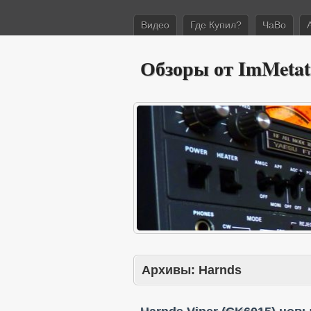
Видео
Где Купил?
ЧаВо
Обзоры от ImMetat
Архивы:
Harnds