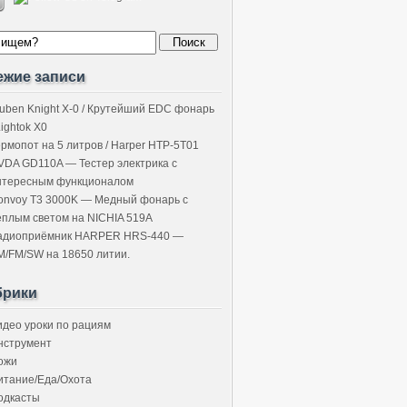
ежие записи
uben Knight X-0 / Крутейший EDC фонарь
Lightok X0
ермопот на 5 литров / Harper HTP-5T01
VDA GD110A — Тестер электрика с
нтересным функционалом
onvoy T3 3000K — Медный фонарь с
ёплым светом на NICHIA 519A
адиоприёмник HARPER HRS-440 —
M/FM/SW на 18650 литии.
брики
идео уроки по рациям
нструмент
ожи
итание/Еда/Охота
одкасты