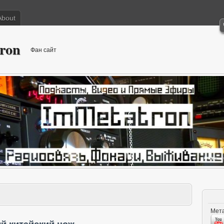
About
ron
Фан сайт
Мета