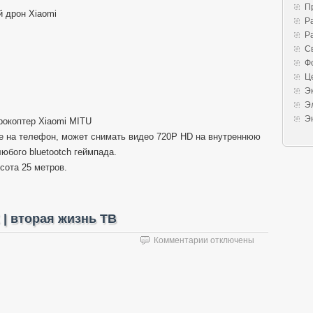
П
й дрон Xiaomi
Р
Р
С
Ф
Ц
Э
Э
Э
рокоптер Xiaomi MITU
ие на телефон, может снимать видео 720P HD на внутреннюю
юбого bluetootch геймпада.
сота 25 метров.
 | вторая жизнь ТВ
к
Комментарии
отключены
записи
Sunvell
T95M
4K
HD