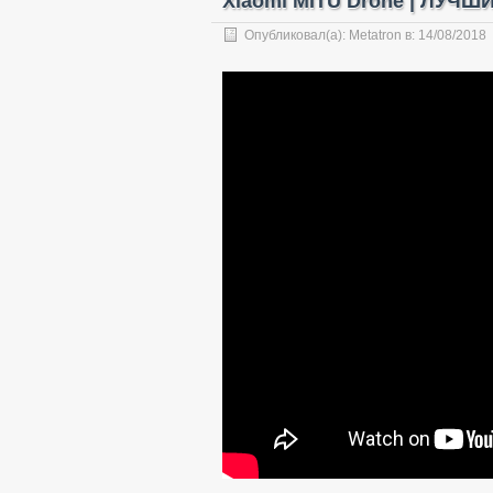
Xiaomi MITU Drone | ЛУЧШ
Опубликовал(а):
Metatron
в:
14/08/2018