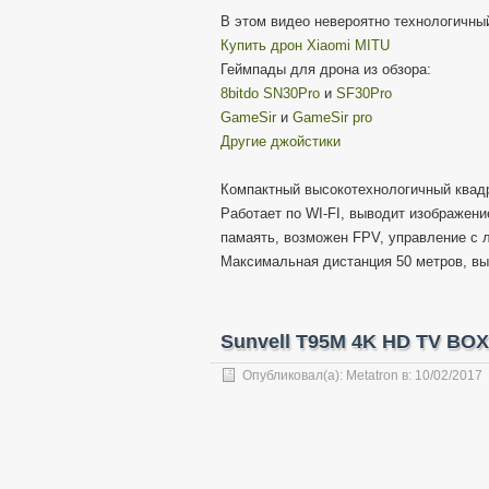
В этом видео невероятно технологичны
Купить дрон Xiaomi MITU
Геймпады для дрона из обзора:
8bitdo SN30Pro
и
SF30Pro
GameSir
и
GameSir pro
Другие джойстики
Компактный высокотехнологичный квад
Работает по WI-FI, выводит изображен
памаять, возможен FPV, управление с л
Максимальная дистанция 50 метров, вы
Sunvell T95M 4K HD TV BOX
Опубликовал(а):
Metatron
в:
10/02/2017