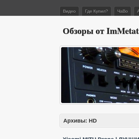
Видео
Где Купил?
ЧаВо
Обзоры от ImMetat
Архивы:
HD