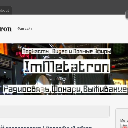
About
ron
Фан сайт
Мета