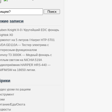
ежие записи
uben Knight X-0 / Крутейший EDC фонарь
Lightok X0
ермопот на 5 литров / Harper HTP-5T01
VDA GD110A — Тестер электрика с
нтересным функционалом
onvoy T3 3000K — Медный фонарь с
ёплым светом на NICHIA 519A
адиоприёмник HARPER HRS-440 —
M/FM/SW на 18650 литии.
брики
идео уроки по рациям
нструмент
ожи
итание/Еда/Охота
одкасты