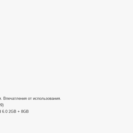
TV
BOX
|
вторая
жизнь
ТВ
. Впечатления от использования.
9)
d 6.0 2GB + 8GB