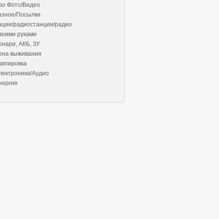
ро Фото/Видео
азное/Посылки
ации/радиостанции/радио
воими руками
онари, АКБ, ЗУ
ена выживания
кипировка
лектроника/Аудио
нергия