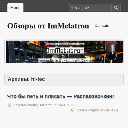
Menu
Обзоры от ImMetatron
Фан сайт
Архивы:
hi-tec
Что бы петь и плясать — Распаковочкинг
Опубликовал(а):
Metatron
в:
24/01/2015
к
Комментарии
отключены
записи
Что
бы