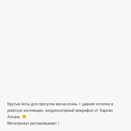
петь
и
плясать
—
Распаковочкинг
Крутые боты для прогулок весна-осень + давняя хотелка в
рабочую коллекцию, конденсаторный микрофон от Харлан
Хогана.
Метатроныч распаковывает !