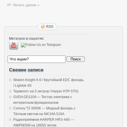
Читать далее »
RSS
Метатрон в соцсетях:
Свежие записи
Wuben Knight X-0 / Крутейший EDC фонарь
/ Lightok X0
Термопот на 5 литров / Harper HTP-5T01
GVDA GD110A — Тестер электрика с
интересным функционалом
Convoy T3 3000K — Медный фонарь с
Тёплым светом на NICHIA 519A
Радиоприёмник HARPER HRS-440 —
AM/FM/SW на 18650 литии.