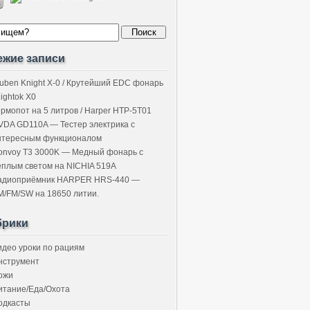
ежие записи
uben Knight X-0 / Крутейший EDC фонарь
Lightok X0
ермопот на 5 литров / Harper HTP-5T01
VDA GD110A — Тестер электрика с
нтересным функционалом
onvoy T3 3000K — Медный фонарь с
ёплым светом на NICHIA 519A
адиоприёмник HARPER HRS-440 —
M/FM/SW на 18650 литии.
брики
идео уроки по рациям
нструмент
ожи
итание/Еда/Охота
одкасты