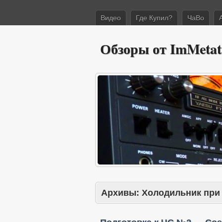
Видео
Где Купил?
ЧаВо
Обзоры от ImMetat
Архивы:
Холодильник при