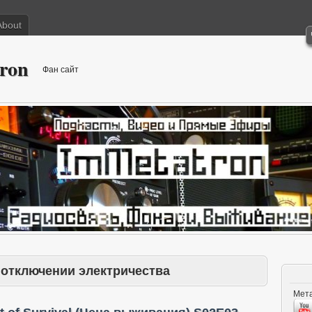
About
ron
Фан сайт
 отключении электричества
Мета