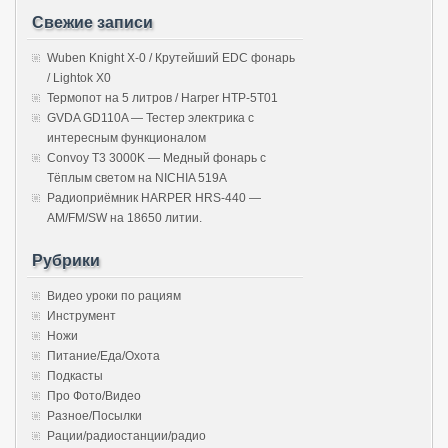
Свежие записи
Wuben Knight X-0 / Крутейший EDC фонарь
/ Lightok X0
Термопот на 5 литров / Harper HTP-5T01
GVDA GD110A — Тестер электрика с
интересным функционалом
Convoy T3 3000K — Медный фонарь с
Тёплым светом на NICHIA 519A
Радиоприёмник HARPER HRS-440 —
AM/FM/SW на 18650 литии.
Рубрики
Видео уроки по рациям
Инструмент
Ножи
Питание/Еда/Охота
Подкасты
Про Фото/Видео
Разное/Посылки
Рации/радиостанции/радио