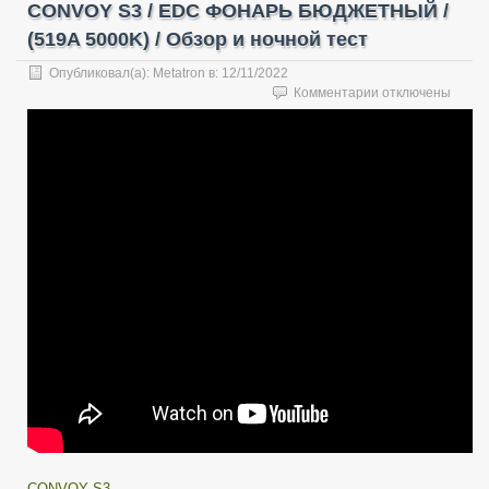
CONVOY S3 / EDC ФОНАРЬ БЮДЖЕТНЫЙ /
(519A 5000K) / Обзор и ночной тест
Опубликовал(а):
Metatron
в:
12/11/2022
к
Комментарии
отключены
записи
CONVOY
S3
/
EDC
ФОНАРЬ
БЮДЖЕТНЫЙ
/
(519A
5000K)
/
Обзор
и
ночной
тест
CONVOY S3