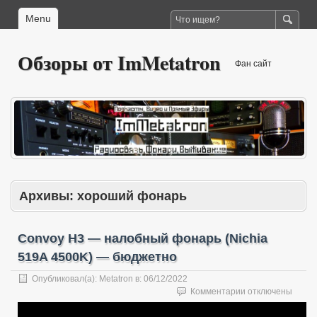
Menu
Обзоры от ImMetatron
Фан сайт
Архивы:
хороший фонарь
Convoy H3 — налобный фонарь (Nichia
519A 4500K) — бюджетно
Опубликовал(а):
Metatron
в:
06/12/2022
к
Комментарии
отключены
записи
Convoy