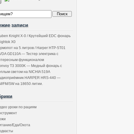
ежие записи
uben Knight X-0 / Крутейший EDC фонарь
Lightok X0
ермопот на 5 литров / Harper HTP-5T01
VDA GD110A — Тестер электрика с
нтересным функционалом
onvoy T3 3000K — Медный фонарь с
ёплым светом на NICHIA 519A
адиоприёмник HARPER HRS-440 —
M/FM/SW на 18650 литии.
брики
идео уроки по рациям
нструмент
ожи
итание/Еда/Охота
одкасты