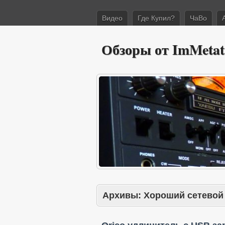
Видео
Где Купил?
ЧаВо
Обзоры от ImMetat
Архивы:
Хороший сетевой