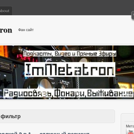
About
ron
Фан сайт
 фильтр
Мета