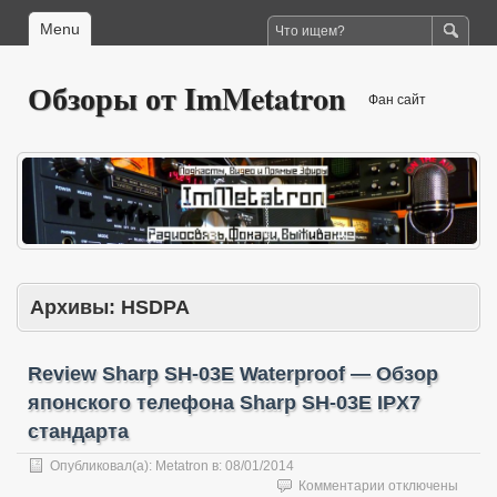
Menu
Обзоры от ImMetatron
Фан сайт
Архивы:
HSDPA
Review Sharp SH-03E Waterproof — Обзор
японского телефона Sharp SH-03E IPX7
стандарта
Опубликовал(а):
Metatron
в:
08/01/2014
к
Комментарии
отключены