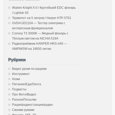
Wuben Knight X-0 / Крутейший EDC фонарь
/ Lightok X0
Термопот на 5 литров / Harper HTP-5T01
GVDA GD110A — Тестер электрика с
интересным функционалом
Convoy T3 3000K — Медный фонарь с
Тёплым светом на NICHIA 519A
Радиоприёмник HARPER HRS-440 —
AM/FM/SW на 18650 литии.
Рубрики
Видео уроки по рациям
Инструмент
Ножи
Питание/Еда/Охота
Подкасты
Про Фото/Видео
Разное/Посылки
Рации/радиостанции/радио
Своими руками
Фонари, АКБ, ЗУ