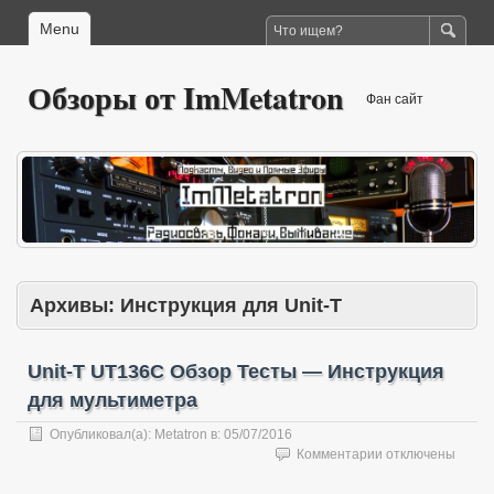
Menu
Обзоры от ImMetatron
Фан сайт
Архивы:
Инструкция для Unit-T
Unit-T UT136C Обзор Тесты — Инструкция
для мультиметра
Опубликовал(а):
Metatron
в:
05/07/2016
к
Комментарии
отключены
записи
Unit-