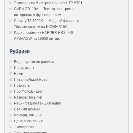
Термопот на 5 литров / Harper HTP-5T01
GVDA GD110A — Тестер электрика с
интересным функционалом
Convoy T3 3000K — Медный фонарь с
Тёплым светом на NICHIA 519A
Радиоприёмник HARPER HRS-440 —
AM/FM/SW на 18650 литии.
Рубрики
Видео уроки по рациям
Инструмент
Ножи
Питание/Еда/Охота
Подкасты
Про Фото/Видео
Разное/Посылки
Рации/радиостанции/радио
Своими руками
Фонари, АКБ, ЗУ
Цена выживания
Экипировка
Электроника/Аудио