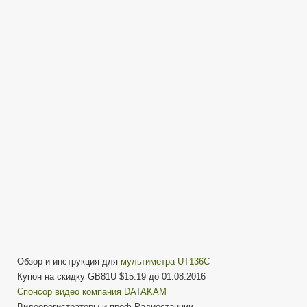
T
UT136C
Обзор
Тесты
—
Инструкция
для
мультиметра
Обзор и инструкция для
мультиметра UT136C
Купон на скидку GB81U $15.19 до 01.08.2016
Cпонсор видео компания DATAKAM
Видеорегистраторы и проф.Радиостанции