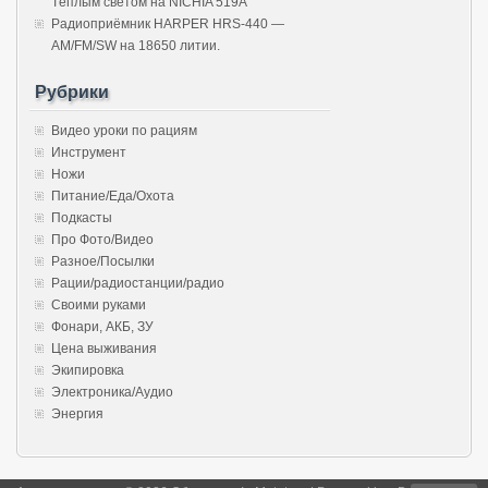
Тёплым светом на NICHIA 519A
Радиоприёмник HARPER HRS-440 —
AM/FM/SW на 18650 литии.
Рубрики
Видео уроки по рациям
Инструмент
Ножи
Питание/Еда/Охота
Подкасты
Про Фото/Видео
Разное/Посылки
Рации/радиостанции/радио
Своими руками
Фонари, АКБ, ЗУ
Цена выживания
Экипировка
Электроника/Аудио
Энергия