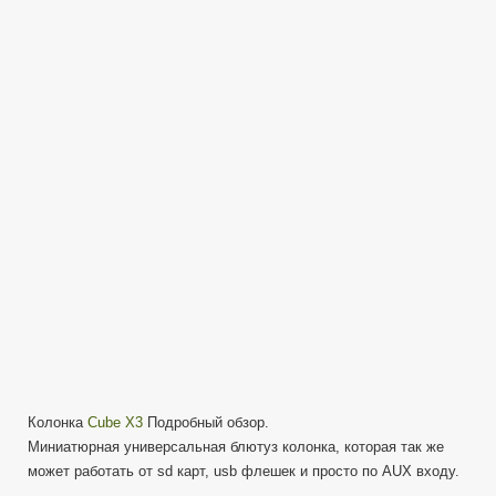
Bluetooth
Колонка
—
Cube
X3
—
универсальная
Колонка
Cube X3
Подробный обзор.
Миниатюрная универсальная блютуз колонка, которая так же
может работать от sd карт, usb флешек и просто по AUX входу.