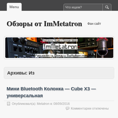
Menu
Обзоры от ImMetatron
Фан сайт
Архивы:
Из
Мини Bluetooth Колонка — Cube X3 —
универсальная
Опубликовал(а):
Metatron
в:
08/09/2016
к
Комментарии
отключены
записи
Мини