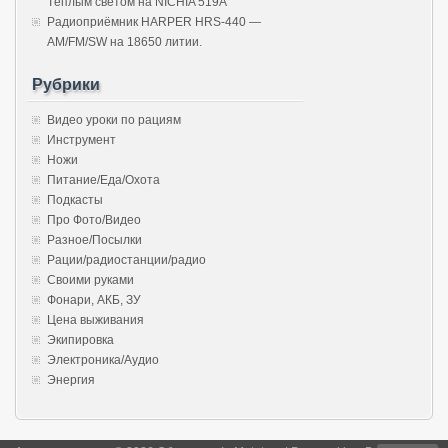
Тёплым светом на NICHIA 519A
Радиоприёмник HARPER HRS-440 —
AM/FM/SW на 18650 литии.
Рубрики
Видео уроки по рациям
Инструмент
Ножи
Питание/Еда/Охота
Подкасты
Про Фото/Видео
Разное/Посылки
Рации/радиостанции/радио
Своими руками
Фонари, АКБ, ЗУ
Цена выживания
Экипировка
Электроника/Аудио
Энергия