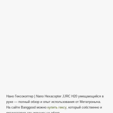
H20
—
Обзор
Nano
Hexacopter
|
Первый
опыт
полетов.
Нано Гексокоптер | Nano Hexacopter JJRC H20 умещающийся в
руке — полный обзор и опыт использования от Метатроныча.
На сайте Banggood можно
купить гексу
, который собственно и
предоставил эту игрушку на обзор.