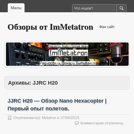
Menu
Обзоры от ImMetatron
Фан сайт
Архивы:
JJRC H20
JJRC H20 — Обзор Nano Hexacopter |
Первый опыт полетов.
Опубликовал(а):
Metatron
в:
07/09/2015
к
Комментарии
отключены
записи
JJRC