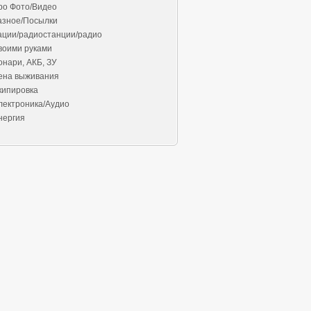
ро Фото/Видео
азное/Посылки
ации/радиостанции/радио
воими руками
онари, АКБ, ЗУ
ена выживания
кипировка
лектроника/Аудио
нергия