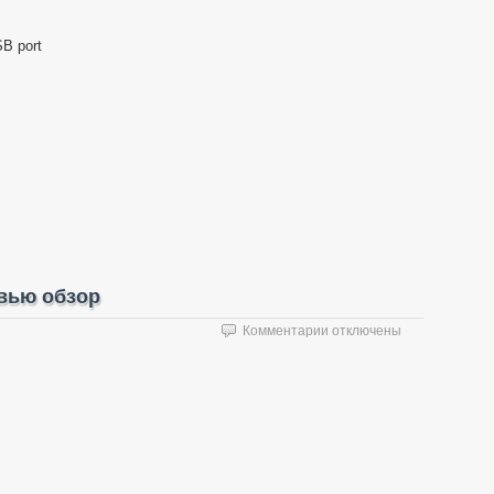
SB port
евью обзор
к
Комментарии
отключены
записи
Nitecore
Digicharger
D4
превью
обзор