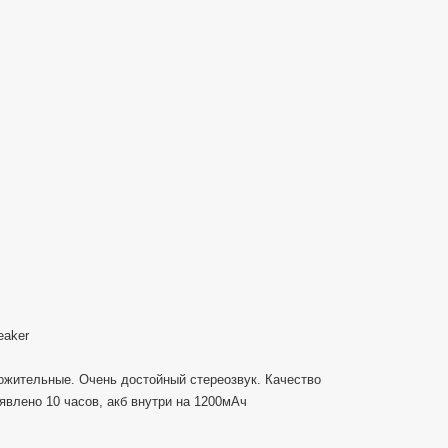
Xiaomi
Wireless
Bluetooth
4.0
Speaker
eaker
ожительные. Очень достойный стереозвук. Качество
явлено 10 часов, акб внутри на 1200мАч