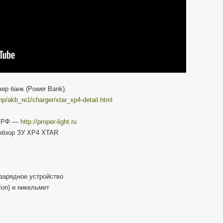
ер банк (Power Bank).
.php/akb_re1/charger/xtar_xp4-detail.html
в РФ —
http://proper-light.ru
 обзор ЗУ XP4 XTAR
зарядное устройство
Ion) и никельмет