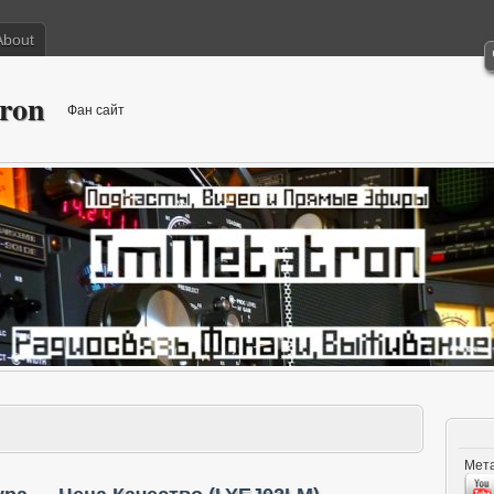
About
ron
Фан сайт
Мета