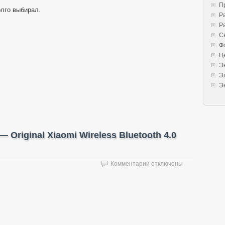
П
олго выбирал.
Р
Р
С
Ф
Ц
Э
Э
Э
 Original Xiaomi Wireless Bluetooth 4.0
к
Комментарии
отключены
записи
Качественный
стерео
звук
—
Original