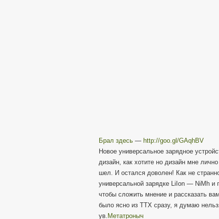
Брал здесь
—
http://goo.gl/GAqhBV
Новое универсальное зарядное устройств
дизайн, как хотите но дизайн мне лично
шел. И остался доволен! Как не странно
универсальной зарядке LiIon — NiMh и 
чтобы сложить мнение и рассказать вам
было ясно из ТТХ сразу, я думаю нельз
ув.
Метатроныч