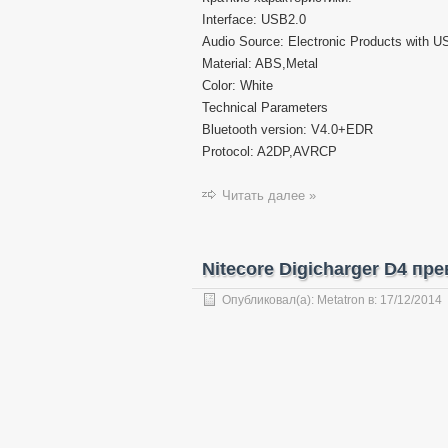
Interface: USB2.0
Audio Source: Electronic Products with U
Material: ABS,Metal
Color: White
Technical Parameters
Bluetooth version: V4.0+EDR
Protocol: A2DP,AVRCP
Читать далее »
Nitecore Digicharger D4 пр
Опубликовал(а):
Metatron
в:
17/12/2014