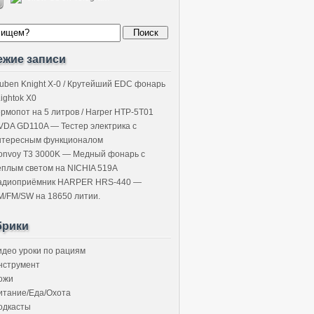
ежие записи
uben Knight X-0 / Крутейший EDC фонарь
Lightok X0
ермопот на 5 литров / Harper HTP-5T01
VDA GD110A — Тестер электрика с
нтересным функционалом
onvoy T3 3000K — Медный фонарь с
ёплым светом на NICHIA 519A
адиоприёмник HARPER HRS-440 —
M/FM/SW на 18650 литии.
брики
идео уроки по рациям
нструмент
ожи
итание/Еда/Охота
одкасты