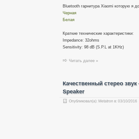
Bluetooth гарнитура Xiaomi которую я д
Черная
Белая
Краткие технические характеристики:
Impedance: 32ohms
Sensitivity: 98 dB (S.P.L at 1KHz)
Читать далее »
Качественный стерео звук —
Speaker
Опубликовал(а):
Metatron
в:
03/10/2016