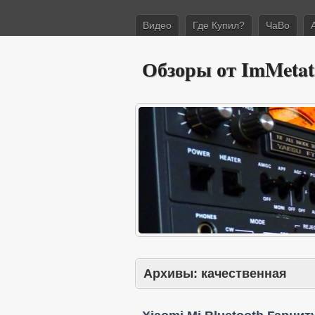
Видео
Где Купил?
ЧаВо
Обзоры от ImMetat
Архивы:
качественная