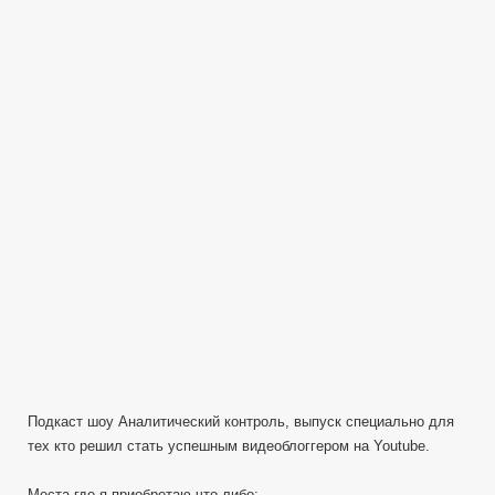
раскрутить
свой
канал
на
Youtube
—
Реальный
метод
—
подкаст
(AC0403)
Подкаст шоу Аналитический контроль, выпуск специально для
тех кто решил стать успешным видеоблоггером на Youtube.
Места где я приобретаю что либо: