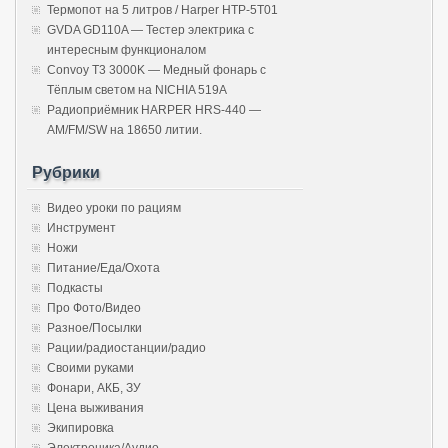
Термопот на 5 литров / Harper HTP-5T01
GVDA GD110A — Тестер электрика с
интересным функционалом
Convoy T3 3000K — Медный фонарь с
Тёплым светом на NICHIA 519A
Радиоприёмник HARPER HRS-440 —
AM/FM/SW на 18650 литии.
Рубрики
Видео уроки по рациям
Инструмент
Ножи
Питание/Еда/Охота
Подкасты
Про Фото/Видео
Разное/Посылки
Рации/радиостанции/радио
Своими руками
Фонари, АКБ, ЗУ
Цена выживания
Экипировка
Электроника/Аудио