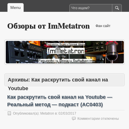
Menu
Обзоры от ImMetatron
Фан сайт
Архивы:
Как раскрутить свой канал на
Youtube
Как раскрутить свой канал на Youtube —
Реальный метод — подкаст (AC0403)
Опубликовал(а):
Metatron
в:
02/03/2017
к
Комментарии
отключены
записи
Как