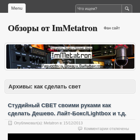
Menu
Обзоры от ImMetatron
Фан сайт
Архивы:
как сделать свет
Студийный СВЕТ своими руками как
сделать Дешево. Лайт-Бокс/Lightbox и т.д.
Опубликовал(а):
Metatron
в:
15/12/2013
к
Комментарии
отключены
записи
Студийный