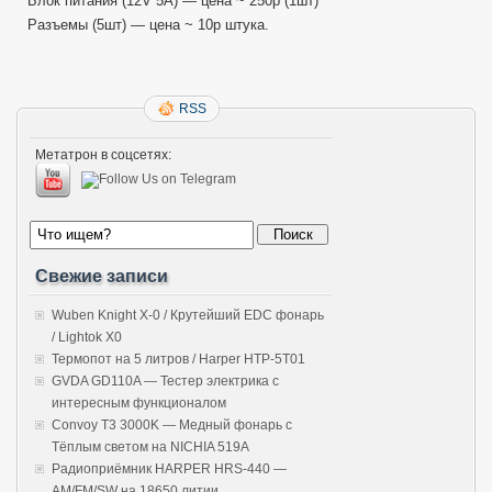
Блок питания (12V 5A) — цена ~ 250р (1шт)
Разъемы (5шт) — цена ~ 10р штука.
RSS
Метатрон в соцсетях:
Свежие записи
Wuben Knight X-0 / Крутейший EDC фонарь
/ Lightok X0
Термопот на 5 литров / Harper HTP-5T01
GVDA GD110A — Тестер электрика с
интересным функционалом
Convoy T3 3000K — Медный фонарь с
Тёплым светом на NICHIA 519A
Радиоприёмник HARPER HRS-440 —
AM/FM/SW на 18650 литии.