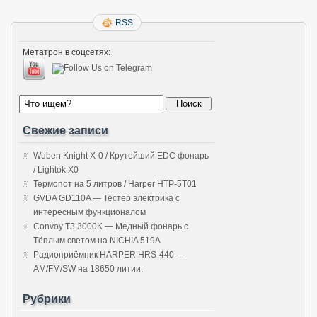
RSS
Метатрон в соцсетях:
Свежие записи
Wuben Knight X-0 / Крутейший EDC фонарь
/ Lightok X0
Термопот на 5 литров / Harper HTP-5T01
GVDA GD110A — Тестер электрика с
интересным функционалом
Convoy T3 3000K — Медный фонарь с
Тёплым светом на NICHIA 519A
Радиоприёмник HARPER HRS-440 —
AM/FM/SW на 18650 литии.
Рубрики