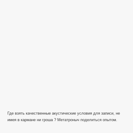
условия
звукозаписи
—
Автомобиль
Где взять качественные акустические условия для записи, не
имея в кармане ни гроша ? Метатроныч поделиться опытом.